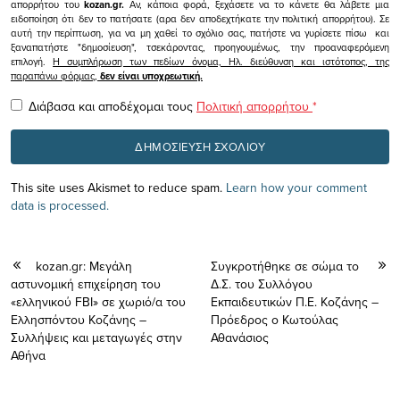
απορρήτου του
kozan.gr.
Αν, κάποια φορά, ξεχάσετε να το κάνετε θα λάβετε μια
ειδοποίηση ότι δεν το πατήσατε (αρα δεν αποδεχτήκατε την πολιτική απορρήτου). Σε
αυτή την περίπτωση, για να μη χαθεί το σχόλιο σας, πατήστε να γυρίσετε πίσω και
ξαναπατήστε "δημοσίευση", τσεκάροντας, προηγουμένως, την προαναφερόμενη
επιλογή.
Η συμπλήρωση των πεδίων όνομα, Ηλ. διεύθυνση και ιστότοπος, της
παραπάνω φόρμας,
δεν είναι υποχρεωτική.
Διάβασα και αποδέχομαι τους
Πολιτική απορρήτου
*
This site uses Akismet to reduce spam.
Learn how your comment
data is processed.
kozan.gr: Μεγάλη
Συγκροτήθηκε σε σώμα το
αστυνομική επιχείρηση του
Δ.Σ. του Συλλόγου
«ελληνικού FBI» σε χωριό/α του
Εκπαιδευτικών Π.Ε. Κοζάνης –
Ελλησπόντου Κοζάνης –
Πρόεδρος ο Κωτούλας
Συλλήψεις και μεταγωγές στην
Αθανάσιος
Αθήνα