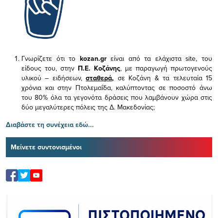
Γνωρίζετε ότι το
kozan.gr
είναι από τα ελάχιστα
site, του
είδους του,
στην
Π.Ε. Κοζάνης
, με παραγωγή πρωτογενούς
υλικού – ειδήσεων,
σταθερά,
σε Κοζάνη & τα τελευταία 15
χρόνια και στην Πτολεμαΐδα, καλύπτοντας σε ποσοστό άνω
του 80% όλα τα γεγονότα δράσεις που λαμβάνουν χώρα στις
δύο μεγαλύτερες πόλεις της Δ. Μακεδονίας;
Διαβάστε τη συνέχεια εδώ...
Μείνετε συντονισμένοι