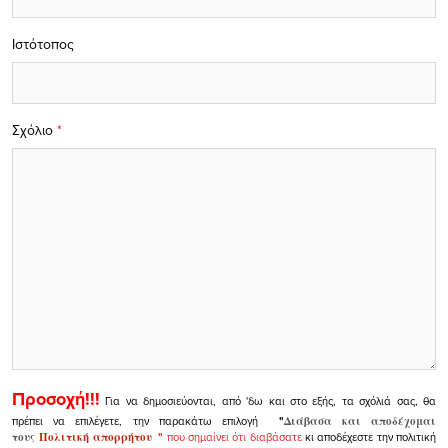
Ιστότοπος
Σχόλιο
*
Προσοχή!!!
Για να δημοσιεύονται, από 'δω και στο εξής, τα σχόλιά σας, θα
πρέπει να επιλέγετε, την παρακάτω επιλογή
"
Διάβασα και αποδέχομαι
τους
Πολιτική απορρήτου
"
που σημαίνει ότι διαβάσατε
κι αποδέχεστε την πολιτική