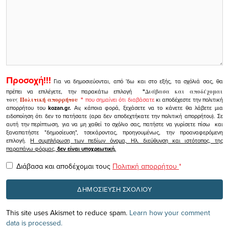
Προσοχή!!!
Για να δημοσιεύονται, από 'δω και στο εξής, τα σχόλιά σας, θα
πρέπει να επιλέγετε, την παρακάτω επιλογή
"
Διάβασα και αποδέχομαι
τους
Πολιτική απορρήτου
"
που σημαίνει ότι διαβάσατε
κι αποδέχεστε την πολιτική
απορρήτου του
kozan.gr.
Αν, κάποια φορά, ξεχάσετε να το κάνετε θα λάβετε μια
ειδοποίηση ότι δεν το πατήσατε (αρα δεν αποδεχτήκατε την πολιτική απορρήτου). Σε
αυτή την περίπτωση, για να μη χαθεί το σχόλιο σας, πατήστε να γυρίσετε πίσω και
ξαναπατήστε "δημοσίευση", τσεκάροντας, προηγουμένως, την προαναφερόμενη
επιλογή.
Η συμπλήρωση των πεδίων όνομα, Ηλ. διεύθυνση και ιστότοπος, της
παραπάνω φόρμας,
δεν είναι υποχρεωτική.
Διάβασα και αποδέχομαι τους
Πολιτική απορρήτου
*
This site uses Akismet to reduce spam.
Learn how your comment
data is processed.