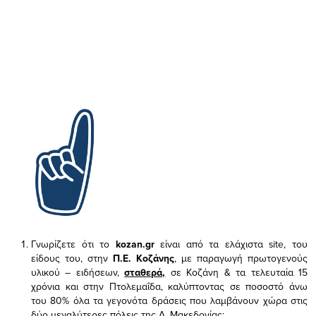
Γνωρίζετε ότι το
kozan.gr
είναι από τα ελάχιστα
site, του
είδους του,
στην
Π.Ε. Κοζάνης
, με παραγωγή πρωτογενούς
υλικού – ειδήσεων,
σταθερά,
σε Κοζάνη & τα τελευταία 15
χρόνια και στην Πτολεμαΐδα, καλύπτοντας σε ποσοστό άνω
του 80% όλα τα γεγονότα δράσεις που λαμβάνουν χώρα στις
δύο μεγαλύτερες πόλεις της Δ. Μακεδονίας;