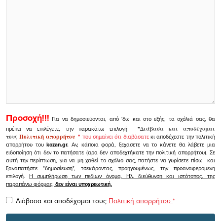
Προσοχή!!!
Για να δημοσιεύονται, από 'δω και στο εξής, τα σχόλιά σας, θα
πρέπει να επιλέγετε, την παρακάτω επιλογή
"
Διάβασα και αποδέχομαι
τους
Πολιτική απορρήτου
"
που σημαίνει ότι διαβάσατε
κι αποδέχεστε την πολιτική
απορρήτου του
kozan.gr.
Αν, κάποια φορά, ξεχάσετε να το κάνετε θα λάβετε μια
ειδοποίηση ότι δεν το πατήσατε (αρα δεν αποδεχτήκατε την πολιτική απορρήτου). Σε
αυτή την περίπτωση, για να μη χαθεί το σχόλιο σας, πατήστε να γυρίσετε πίσω και
ξαναπατήστε "δημοσίευση", τσεκάροντας, προηγουμένως, την προαναφερόμενη
επιλογή.
Η συμπλήρωση των πεδίων όνομα, Ηλ. διεύθυνση και ιστότοπος, της
παραπάνω φόρμας,
δεν είναι υποχρεωτική.
Διάβασα και αποδέχομαι τους
Πολιτική απορρήτου
*