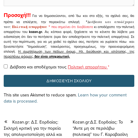
Προσοχή!!!
Για να δημοσιεύονται, από 'δω και στο εξής, τα σχόλιά σας, θα
πρέπει να επιλέγετε, την παρακάτω επιλογή
"
Διάβασα και αποδέχομαι
τους
Πολιτική απορρήτου
"
που σημαίνει ότι διαβάσατε
κι αποδέχεστε την πολιτική
απορρήτου του
kozan.gr.
Αν, κάποια φορά, ξεχάσετε να το κάνετε θα λάβετε μια
ειδοποίηση ότι δεν το πατήσατε (αρα δεν αποδεχτήκατε την πολιτική απορρήτου). Σε
αυτή την περίπτωση, για να μη χαθεί το σχόλιο σας, πατήστε να γυρίσετε πίσω και
ξαναπατήστε "δημοσίευση", τσεκάροντας, προηγουμένως, την προαναφερόμενη
επιλογή.
Η συμπλήρωση των πεδίων όνομα, Ηλ. διεύθυνση και ιστότοπος, της
παραπάνω φόρμας,
δεν είναι υποχρεωτική.
Διάβασα και αποδέχομαι τους
Πολιτική απορρήτου
*
This site uses Akismet to reduce spam.
Learn how your comment
data is processed.
Kozan.gr: Δ.Σ. Εορδαίας:
Kozan.gr:Δ.Σ. Εορδαίας: Το
Σκληρή κριτική για την πορεία
“Αντε μη σε περιλάβω
της απολιγνιτοποίηση αλλά και
(πολιτικα)” του Γ. Καραβασίλη