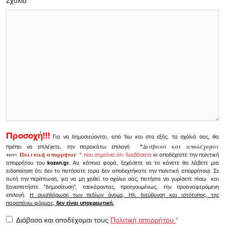
Σχόλιο
*
Προσοχή!!!
Για να δημοσιεύονται, από 'δω και στο εξής, τα σχόλιά σας, θα
πρέπει να επιλέγετε, την παρακάτω επιλογή
"
Διάβασα και αποδέχομαι
τους
Πολιτική απορρήτου
"
που σημαίνει ότι διαβάσατε
κι αποδέχεστε την πολιτική
απορρήτου του
kozan.gr.
Αν, κάποια φορά, ξεχάσετε να το κάνετε θα λάβετε μια
ειδοποίηση ότι δεν το πατήσατε (αρα δεν αποδεχτήκατε την πολιτική απορρήτου). Σε
αυτή την περίπτωση, για να μη χαθεί το σχόλιο σας, πατήστε να γυρίσετε πίσω και
ξαναπατήστε "δημοσίευση", τσεκάροντας, προηγουμένως, την προαναφερόμενη
επιλογή.
Η συμπλήρωση των πεδίων όνομα, Ηλ. διεύθυνση και ιστότοπος, της
παραπάνω φόρμας,
δεν είναι υποχρεωτική.
Διάβασα και αποδέχομαι τους
Πολιτική απορρήτου
*