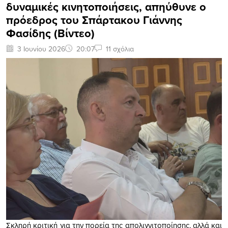
δυναμικές κινητοποιήσεις, απηύθυνε ο
πρόεδρος του Σπάρτακου Γιάννης
Φασίδης (Βίντεο)
3 Ιουνίου 2026
20:07
11 σχόλια
Σκληρή κριτική για την πορεία της απολιγνιτοποίησης, αλλά και