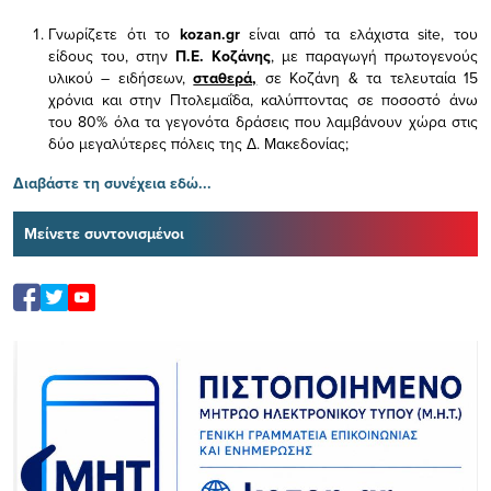
Γνωρίζετε ότι το
kozan.gr
είναι από τα ελάχιστα
site, του
είδους του,
στην
Π.Ε. Κοζάνης
, με παραγωγή πρωτογενούς
υλικού – ειδήσεων,
σταθερά,
σε Κοζάνη & τα τελευταία 15
χρόνια και στην Πτολεμαΐδα, καλύπτοντας σε ποσοστό άνω
του 80% όλα τα γεγονότα δράσεις που λαμβάνουν χώρα στις
δύο μεγαλύτερες πόλεις της Δ. Μακεδονίας;
Διαβάστε τη συνέχεια εδώ...
Μείνετε συντονισμένοι