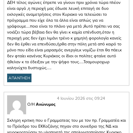
ΔΕΗ τέλος αγώνες έπρεπε να γίνουν πριν χρόνια τώρα πλέον
είναι αργά ,η περιοχή μας έδωσε λευκή επιταγή σε δυο
εκλογικές αναμετρήσεις στον Κυριακο να τελειώσει το
πρόγραμμα που είχε όλα τα άλλα είναι απλώς για να
γράφουμε….ποιο είναι το πλάνο για μετά ;Αυτό πρέπει να σας
νοιάζει τώρα βέβαια δεν θα γίνει κ καμία επένδυση,όταν η
περιοχή μας δεν έχει λιμάνι τρένο κ χαμηλή φορολογία κανείς
δεν θα έρθει να επενδύσει,ήρθα στην πόλη μετά από καιρό το
μόνο που είδα είναι μαρασμός ανεργία,κ νομίζω έτσι θα πάει,κ
δεν φταίει κανένας Κυριάκος οι ίδιοι οι πολίτες φταίνε αυτό
ήθελαν κ το έδειξαν με την ψήφο τους…..Τσαμουροχωρ
καληνύχτα δυστυχώς…..
ΑΠΑΝΤΗΣΗ
4 Ιουνίου 2026 στις 09:24
Ο/Η
Ανώνυμος
Σκληρη κριτικη που ο Γραμματεας του με τον πρ. Γραμματέα και
το Πρόεδρο του ΕΚΚοζάνης πηγαν στο συνεδριο της ΝΔ και
χειροκροτούσαν το υλοποιητή της απολιγνιτοποίησης Κυριακο