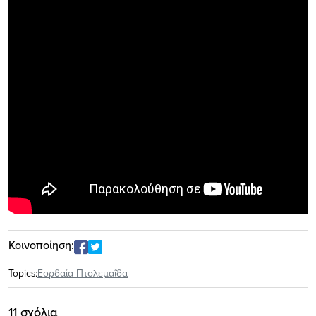
Κοινοποίηση:
Topics:
Εορδαία Πτολεμαΐδα
11 σχόλια