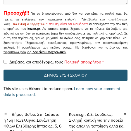
Προσοχή!!!
Για να δημοσιεύονται, από 'δω και στο εξής, τα σχόλιά σας, θα
πρέπει να επιλέγετε, την παρακάτω επιλογή
"
Διάβασα και αποδέχομαι
τους
Πολιτική απορρήτου
"
που σημαίνει ότι διαβάσατε
κι αποδέχεστε την πολιτική
απορρήτου του
kozan.gr.
Αν, κάποια φορά, ξεχάσετε να το κάνετε θα λάβετε μια
ειδοποίηση ότι δεν το πατήσατε (αρα δεν αποδεχτήκατε την πολιτική απορρήτου). Σε
αυτή την περίπτωση, για να μη χαθεί το σχόλιο σας, πατήστε να γυρίσετε πίσω και
ξαναπατήστε "δημοσίευση", τσεκάροντας, προηγουμένως, την προαναφερόμενη
επιλογή.
Η συμπλήρωση των πεδίων όνομα, Ηλ. διεύθυνση και ιστότοπος, της
παραπάνω φόρμας,
δεν είναι υποχρεωτική.
Διάβασα και αποδέχομαι τους
Πολιτική απορρήτου
*
This site uses Akismet to reduce spam.
Learn how your comment
data is processed.
Δήμος Βοΐου: Στη Σιάτιστα
Kozan.gr: Δ.Σ. Εορδαίας:
η 15η Πανελλήνια Συνάντηση
Σκληρή κριτική για την πορεία
Φίλων Ελεύθερης Ιππασίας, 5, 6
της απολιγνιτοποίηση αλλά και