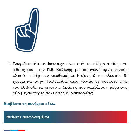
Γνωρίζετε ότι το
kozan.gr
είναι από τα ελάχιστα
site, του
είδους του,
στην
Π.Ε. Κοζάνης
, με παραγωγή πρωτογενούς
υλικού – ειδήσεων,
σταθερά,
σε Κοζάνη & τα τελευταία 15
χρόνια και στην Πτολεμαΐδα, καλύπτοντας σε ποσοστό άνω
του 80% όλα τα γεγονότα δράσεις που λαμβάνουν χώρα στις
δύο μεγαλύτερες πόλεις της Δ. Μακεδονίας;
Διαβάστε τη συνέχεια εδώ...
Μείνετε συντονισμένοι