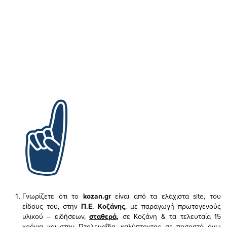
Γνωρίζετε ότι το
kozan.gr
είναι από τα ελάχιστα
site, του
είδους του,
στην
Π.Ε. Κοζάνης
, με παραγωγή πρωτογενούς
υλικού – ειδήσεων,
σταθερά,
σε Κοζάνη & τα τελευταία 15
χρόνια και στην Πτολεμαΐδα, καλύπτοντας σε ποσοστό άνω