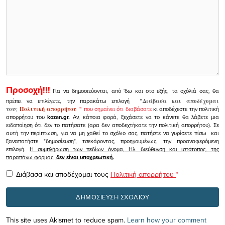
Προσοχή!!!
Για να δημοσιεύονται, από 'δω και στο εξής, τα σχόλιά σας, θα
πρέπει να επιλέγετε, την παρακάτω επιλογή
"
Διάβασα και αποδέχομαι
τους
Πολιτική απορρήτου
"
που σημαίνει ότι διαβάσατε
κι αποδέχεστε την πολιτική
απορρήτου του
kozan.gr.
Αν, κάποια φορά, ξεχάσετε να το κάνετε θα λάβετε μια
ειδοποίηση ότι δεν το πατήσατε (αρα δεν αποδεχτήκατε την πολιτική απορρήτου). Σε
αυτή την περίπτωση, για να μη χαθεί το σχόλιο σας, πατήστε να γυρίσετε πίσω και
ξαναπατήστε "δημοσίευση", τσεκάροντας, προηγουμένως, την προαναφερόμενη
επιλογή.
Η συμπλήρωση των πεδίων όνομα, Ηλ. διεύθυνση και ιστότοπος, της
παραπάνω φόρμας,
δεν είναι υποχρεωτική.
Διάβασα και αποδέχομαι τους
Πολιτική απορρήτου
*
This site uses Akismet to reduce spam.
Learn how your comment