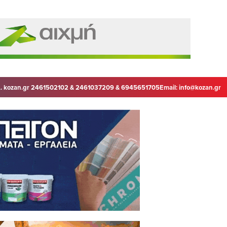
. kozan.gr 2461502102 & 2461037209 & 6945651705
Email:
info@kozan.gr