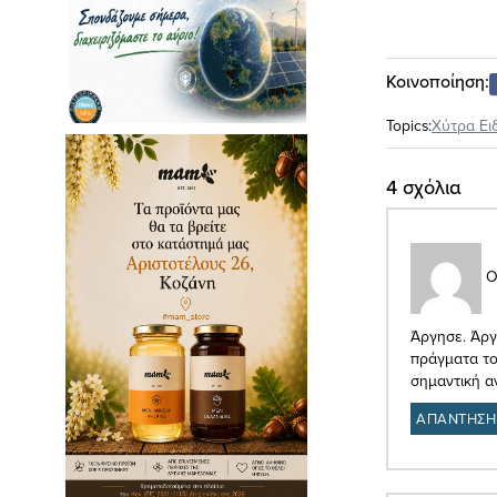
Κοινοποίηση:
Topics:
Xύτρα Ει
4 σχόλια
Ο
Άργησε. Άργ
πράγματα του
σημαντική α
ΑΠΑΝΤΗΣΗ