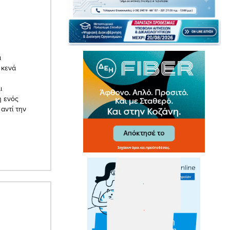
α
 κενά
ι
η ενός
αντί την