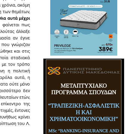
ά χρόνια, ακόμη
η των θεμάτων,
λα αυτά μέχρι
 φαίνεται πως
αλούτας άλλαξε
μασία αν έγινε
ς που γνώριζαν
ώθηκε και στις
ποία σταδιακά
ι με τον τρόπο
νη η πολιτική
αρόλα αυτά, η
τατα ούτε μόνο
ερισσότερο δεν
ελευταίων ετών,
επίκεντρο της
ιγμές, έντονες
συνήθως κρίνει
ρίπτωση του Λ.