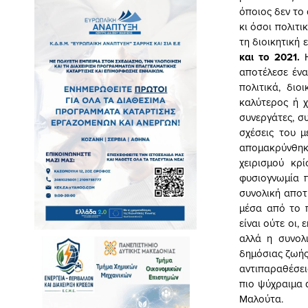
όποιος δεν το 
κι όσοι πολιτ
τη διοικητική 
και το 2021.
Η
αποτέλεσε ένα
πολιτικά, διο
καλύτερος ή χ
συνεργάτες, σ
σχέσεις του 
απομακρύνθηκα
χειρισμού κρ
φυσιογνωμία 
συνολική αποτ
μέσα από το π
είναι ούτε οι,
αλλά η συνολ
δημόσιας ζωής
αντιπαραθέσε
πιο ψύχραιμα 
Μαλούτα.