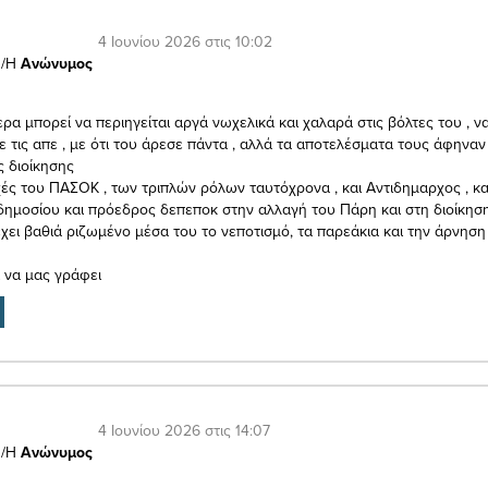
4 Ιουνίου 2026 στις 10:02
/Η
Ανώνυμος
ρα μπορεί να περιηγείται αργά νωχελικά και χαλαρά στις βόλτες του , ν
ε τις απε , με ότι του άρεσε πάντα , αλλά τα αποτελέσματα τους άφηναν
 διοίκησης
χές του ΠΑΣΟΚ , των τριπλών ρόλων ταυτόχρονα , και Αντιδημαρχος , κα
δημοσίου και πρόεδρος δεπεποκ στην αλλαγή του Πάρη και στη διοίκησ
χει βαθιά ριζωμένο μέσα του το νεποτισμό, τα παρεάκια και την άρνηση 
ι να μας γράφει
4 Ιουνίου 2026 στις 14:07
/Η
Ανώνυμος