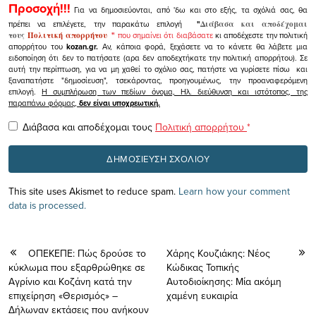
Προσοχή!!!
Για να δημοσιεύονται, από 'δω και στο εξής, τα σχόλιά σας, θα
πρέπει να επιλέγετε, την παρακάτω επιλογή
"
Διάβασα και αποδέχομαι
τους
Πολιτική απορρήτου
"
που σημαίνει ότι διαβάσατε
κι αποδέχεστε την πολιτική
απορρήτου του
kozan.gr.
Αν, κάποια φορά, ξεχάσετε να το κάνετε θα λάβετε μια
ειδοποίηση ότι δεν το πατήσατε (αρα δεν αποδεχτήκατε την πολιτική απορρήτου). Σε
αυτή την περίπτωση, για να μη χαθεί το σχόλιο σας, πατήστε να γυρίσετε πίσω και
ξαναπατήστε "δημοσίευση", τσεκάροντας, προηγουμένως, την προαναφερόμενη
επιλογή.
Η συμπλήρωση των πεδίων όνομα, Ηλ. διεύθυνση και ιστότοπος, της
παραπάνω φόρμας,
δεν είναι υποχρεωτική.
Διάβασα και αποδέχομαι τους
Πολιτική απορρήτου
*
This site uses Akismet to reduce spam.
Learn how your comment
data is processed.
ΟΠΕΚΕΠΕ: Πώς δρούσε το
Χάρης Κουζιάκης: Νέος
κύκλωμα που εξαρθρώθηκε σε
Κώδικας Τοπικής
Αγρίνιο και Κοζάνη κατά την
Αυτοδιοίκησης: Μία ακόμη
επιχείρηση «Θερισμός» –
χαμένη ευκαιρία
Δήλωναν εκτάσεις που ανήκουν