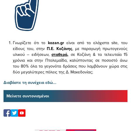
Γνωρίζετε ότι το
kozan.gr
είναι από τα ελάχιστα
site, του
είδους του,
στην
Π.Ε. Κοζάνης
, με παραγωγή πρωτογενούς
υλικού – ειδήσεων,
σταθερά,
σε Κοζάνη & τα τελευταία 15
χρόνια και στην Πτολεμαΐδα, καλύπτοντας σε ποσοστό άνω
του 80% όλα τα γεγονότα δράσεις που λαμβάνουν χώρα στις
δύο μεγαλύτερες πόλεις της Δ. Μακεδονίας;
Διαβάστε τη συνέχεια εδώ...
Μείνετε συντονισμένοι