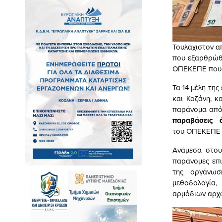
Τουλάχιστον α
που εξαρθρώθη
ΟΠΕΚΕΠΕ που 
Τα 14 μέλη τη
και Κοζάνη, κ
παράνομα από
παραβάσεις 
του ΟΠΕΚΕΠΕ π
Ανάμεσα στου
παράνομες επ
της οργάνω
μεθοδολογία,
αρμόδιων αρχ