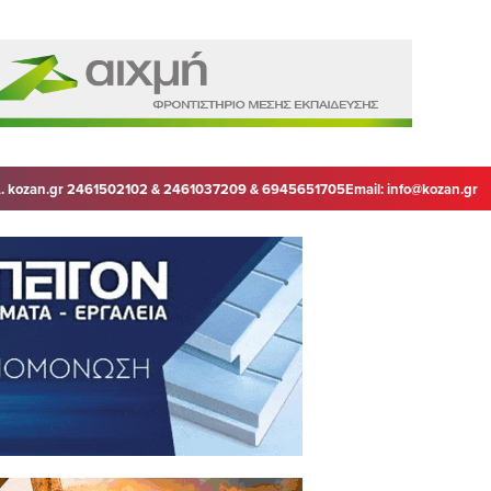
. kozan.gr 2461502102 & 2461037209 & 6945651705
Email:
info@kozan.gr