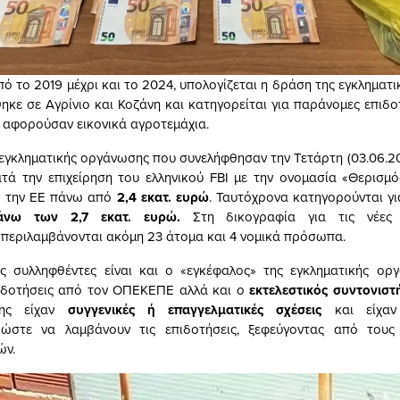
πό το 2019 μέχρι και το 2024, υπολογίζεται η δράση της εγκληματ
κε σε Αγρίνιο και Κοζάνη και κατηγορείται για παράνομες επιδο
αφορούσαν εικονικά αγροτεμάχια.
ς εγκληματικής οργάνωσης που συνελήφθησαν την Τετάρτη (03.06.20
ατά την επιχείρηση του ελληνικού FBI με την ονομασία «Θερισμό
 την ΕΕ πάνω από
2,4 εκατ. ευρώ
. Ταυτόχρονα κατηγορούνται γ
άνω των 2,7 εκατ. ευρώ.
Στη δικογραφία για τις νέες
εριλαμβάνονται ακόμη 23 άτομα και 4 νομικά πρόσωπα.
ς συλληφθέντες είναι και ο «εγκέφαλος» της εγκληματικής οργ
ιδοτήσεις από τον ΟΠΕΚΕΠΕ αλλά και ο
εκτελεστικός συντονιστή
σης είχαν
συγγενικές ή επαγγελματικές σχέσεις
και είχαν 
 ώστε να λαμβάνουν τις επιδοτήσεις, ξεφεύγοντας από τους
ών.