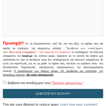
Προσοχή!!!
Για να δημοσιεύονται, από 'δω και στο εξής, τα σχόλιά σας, θα
πρέπει να επιλέγετε, την παρακάτω επιλογή
"
Διάβασα και αποδέχομαι
τους
Πολιτική απορρήτου
"
που σημαίνει ότι διαβάσατε
κι αποδέχεστε την πολιτική
απορρήτου του
kozan.gr.
Αν, κάποια φορά, ξεχάσετε να το κάνετε θα λάβετε μια
ειδοποίηση ότι δεν το πατήσατε (αρα δεν αποδεχτήκατε την πολιτική απορρήτου). Σε
αυτή την περίπτωση, για να μη χαθεί το σχόλιο σας, πατήστε να γυρίσετε πίσω και
ξαναπατήστε "δημοσίευση", τσεκάροντας, προηγουμένως, την προαναφερόμενη
επιλογή.
Η συμπλήρωση των πεδίων όνομα, Ηλ. διεύθυνση και ιστότοπος, της
παραπάνω φόρμας,
δεν είναι υποχρεωτική.
Διάβασα και αποδέχομαι τους
Πολιτική απορρήτου
*
This site uses Akismet to reduce spam.
Learn how your comment