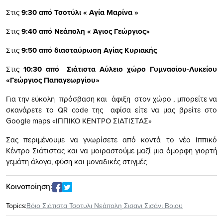
Στις
9:30 από Τσοτύλι « Αγία Μαρίνα »
Στις
9:40 από Νεάπολη « Άγιος Γεώργιος»
Στις
9:50 από διασταύρωση Αγίας Κυριακής
Στις
10:30 από Σιάτιστα Αύλειο χώρο Γυμνασίου-Λυκείου
«Γεώργιος Παπαγεωργίου»
Για την εύκολη πρόσβαση και άφιξη στον χώρο , μπορείτε να
σκανάρετε το QR code της αφίσα είτε να μας βρείτε στο
Google maps «ΙΠΠΙΚΟ ΚΕΝΤΡΟ ΣΙΑΤΙΣΤΑΣ»
Σας περιμένουμε να γνωρίσετε από κοντά το νέο Ιππικό
Κέντρο Σιάτιστας και να μοιραστούμε μαζί μια όμορφη γιορτή
γεμάτη άλογα, φύση και μοναδικές στιγμές
Κοινοποίηση:
Topics:
Βόιο Σιάτιστα Τσοτυλι Νεάπολη Σισανι Σισάνι Βοιου