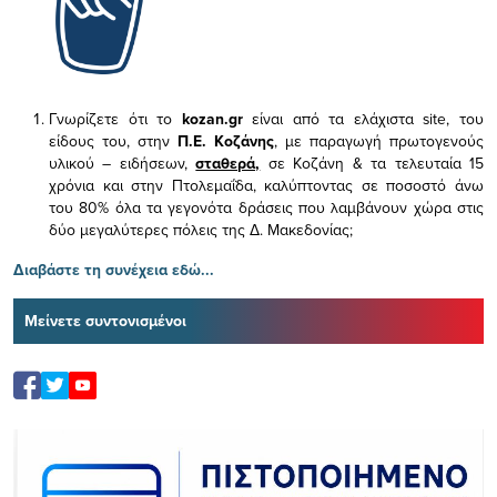
Γνωρίζετε ότι το
kozan.gr
είναι από τα ελάχιστα
site, του
είδους του,
στην
Π.Ε. Κοζάνης
, με παραγωγή πρωτογενούς
υλικού – ειδήσεων,
σταθερά,
σε Κοζάνη & τα τελευταία 15
χρόνια και στην Πτολεμαΐδα, καλύπτοντας σε ποσοστό άνω
του 80% όλα τα γεγονότα δράσεις που λαμβάνουν χώρα στις
δύο μεγαλύτερες πόλεις της Δ. Μακεδονίας;
Διαβάστε τη συνέχεια εδώ...
Μείνετε συντονισμένοι