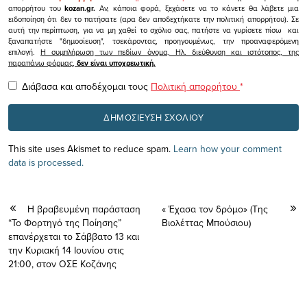
απορρήτου του
kozan.gr.
Αν, κάποια φορά, ξεχάσετε να το κάνετε θα λάβετε μια
ειδοποίηση ότι δεν το πατήσατε (αρα δεν αποδεχτήκατε την πολιτική απορρήτου). Σε
αυτή την περίπτωση, για να μη χαθεί το σχόλιο σας, πατήστε να γυρίσετε πίσω και
ξαναπατήστε "δημοσίευση", τσεκάροντας, προηγουμένως, την προαναφερόμενη
επιλογή.
Η συμπλήρωση των πεδίων όνομα, Ηλ. διεύθυνση και ιστότοπος, της
παραπάνω φόρμας,
δεν είναι υποχρεωτική.
Διάβασα και αποδέχομαι τους
Πολιτική απορρήτου
*
This site uses Akismet to reduce spam.
Learn how your comment
data is processed.
Η βραβευμένη παράσταση
« Έχασα τον δρόμο» (Της
“Το Φορτηγό της Ποίησης”
Βιολέττας Μπούσιου)
επανέρχεται το Σάββατο 13 και
την Κυριακή 14 Ιουνίου στις
21:00, στον ΟΣΕ Κοζάνης