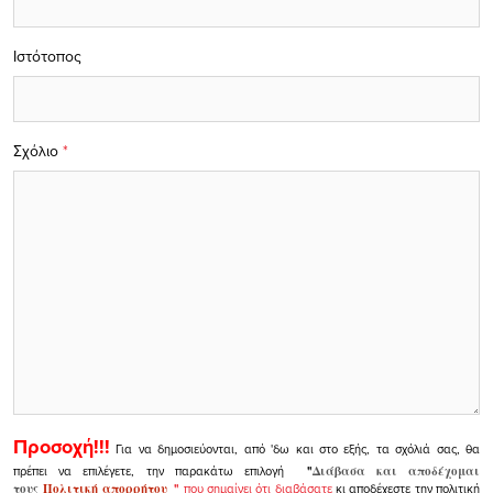
Ιστότοπος
Σχόλιο
*
Προσοχή!!!
Για να δημοσιεύονται, από 'δω και στο εξής, τα σχόλιά σας, θα
πρέπει να επιλέγετε, την παρακάτω επιλογή
"
Διάβασα και αποδέχομαι
τους
Πολιτική απορρήτου
"
που σημαίνει ότι διαβάσατε
κι αποδέχεστε την πολιτική