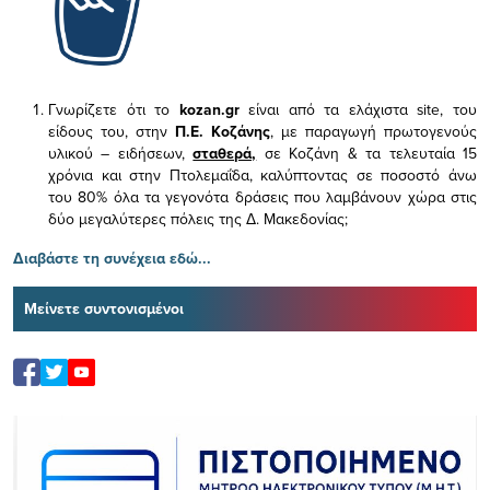
Γνωρίζετε ότι το
kozan.gr
είναι από τα ελάχιστα
site, του
είδους του,
στην
Π.Ε. Κοζάνης
, με παραγωγή πρωτογενούς
υλικού – ειδήσεων,
σταθερά,
σε Κοζάνη & τα τελευταία 15
χρόνια και στην Πτολεμαΐδα, καλύπτοντας σε ποσοστό άνω
του 80% όλα τα γεγονότα δράσεις που λαμβάνουν χώρα στις
δύο μεγαλύτερες πόλεις της Δ. Μακεδονίας;
Διαβάστε τη συνέχεια εδώ...
Μείνετε συντονισμένοι