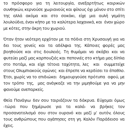
το πρόσφορο για τη λειτουργία, ανεξαρτήτως καιρικών
συνθηκών, κερνούσε χωριανούς και φίλους όχι μόνον στο σπίτι
της αλλά ακόμα και στο σοκάκι, είχε μια αυλή γεμάτη
λουλούδια, έναν κήπο με τα καλύτερα λαχανικά, και έναν χώρο
με κότες, στην άκρη του χωριού.
Όταν ήταν νεότερη ερχόταν με τα πόδια στη Χρυσαυγή για να
δει τους γονείς και τα αδέλφια της. Κάποιες φορές μας
βοηθούσε και στις δουλειές. Τη θυμάμαι να σκάβει και να
φυτεύει μαζί μας καρπουζιές και πεπονιές στο κτήμα μας δίπλα
στο ποτάμι, και είχε τέτοια ταχύτητα, λες και συμμετείχε
στους Ολυμπιακούς αγώνες και έπρεπε να κερδίσει το έπαθλο.
Έτσι, χωρίς να το επιδιώκει δημιουργούσε πρότυπα αφού, με
τον τρόπο της, μας ανάγκαζε να την μιμηθούμε για να μην
φανούμε ανεπαρκείς.
Θεία Πανάγιω δεν σου ταιριάζουν τα δάκρυα. Εύχομαι όμως
-τώρα που ξημέρωσε για τα καλά- να βρήκες τον
προσανατολισμό σου στον ουρανό και μαζί μ’ αυτόν, όλους
τους ανθρώπους που αγάπησες στη γη. Καλόν Παράδεισο να
έχεις.