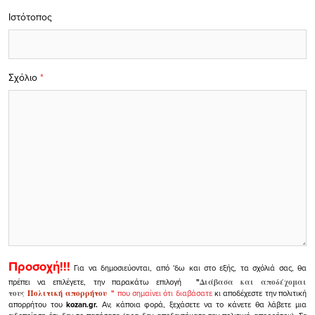
Ιστότοπος
Σχόλιο
*
Προσοχή!!!
Για να δημοσιεύονται, από 'δω και στο εξής, τα σχόλιά σας, θα
πρέπει να επιλέγετε, την παρακάτω επιλογή
"
Διάβασα και αποδέχομαι
τους
Πολιτική απορρήτου
"
που σημαίνει ότι διαβάσατε
κι αποδέχεστε την πολιτική
απορρήτου του
kozan.gr.
Αν, κάποια φορά, ξεχάσετε να το κάνετε θα λάβετε μια