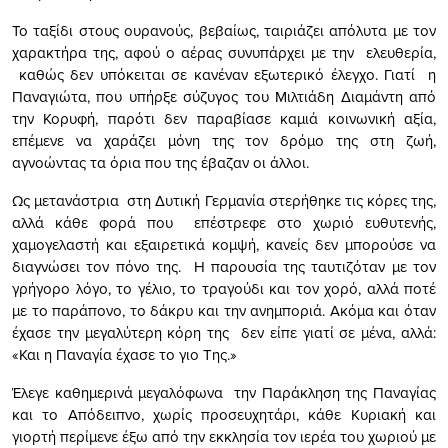
Το ταξίδι στους ουρανούς, βεβαίως, ταιριάζει απόλυτα με τον
χαρακτήρα της, αφού ο αέρας συνυπάρχει με την ελευθερία,
καθώς δεν υπόκειται σε κανέναν εξωτερικό έλεγχο. Γιατί η
Παναγιώτα, που υπήρξε σύζυγος του Μιλτιάδη Διαμάντη από
την Κορυφή, παρότι δεν παραβίασε καμιά κοινωνική αξία,
επέμενε να χαράζει μόνη της τον δρόμο της στη ζωή,
αγνοώντας τα όρια που της έβαζαν οι άλλοι.
Ως μετανάστρια στη Δυτική Γερμανία στερήθηκε τις κόρες της,
αλλά κάθε φορά που επέστρεφε στο χωριό ευθυτενής,
χαμογελαστή και εξαιρετικά κομψή, κανείς δεν μπορούσε να
διαγνώσει τον πόνο της. Η παρουσία της ταυτιζόταν με τον
γρήγορο λόγο, το γέλιο, το τραγούδι και τον χορό, αλλά ποτέ
με το παράπονο, το δάκρυ και την ανημποριά. Ακόμα και όταν
έχασε την μεγαλύτερη κόρη της δεν είπε γιατί σε μένα, αλλά:
«Και η Παναγία έχασε το γιο Της.»
Έλεγε καθημερινά μεγαλόφωνα την Παράκληση της Παναγίας
και το Απόδειπνο, χωρίς προσευχητάρι, κάθε Κυριακή και
γιορτή περίμενε έξω από την εκκλησία τον ιερέα του χωριού με