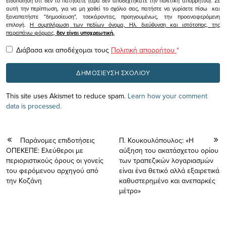
ειδοποίηση ότι δεν το πατήσατε (αρα δεν αποδεχτήκατε την πολιτική απορρήτου). Σε
αυτή την περίπτωση, για να μη χαθεί το σχόλιο σας, πατήστε να γυρίσετε πίσω και
ξαναπατήστε "δημοσίευση", τσεκάροντας, προηγουμένως, την προαναφερόμενη
επιλογή.
Η συμπλήρωση των πεδίων όνομα, Ηλ. διεύθυνση και ιστότοπος, της
παραπάνω φόρμας,
δεν είναι υποχρεωτική.
Διάβασα και αποδέχομαι τους
Πολιτική απορρήτου
*
This site uses Akismet to reduce spam.
Learn how your comment
data is processed.
Παράνομες επιδοτήσεις
Π. Κουκουλόπουλος: «Η
ΟΠΕΚΕΠΕ: Ελεύθεροι με
αύξηση του ακατάσχετου ορίου
περιοριστικούς όρους οι γονείς
των τραπεζικών λογαριασμών
του φερόμενου αρχηγού από
είναι ένα θετικό αλλά εξαιρετικά
την Κοζάνη
καθυστερημένο και ανεπαρκές
μέτρο»