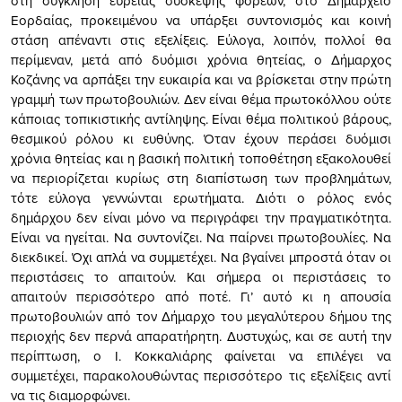
στη σύγκληση ευρείας σύσκεψης φορέων, στο Δημαρχείο
Εορδαίας, προκειμένου να υπάρξει συντονισμός και κοινή
στάση απέναντι στις εξελίξεις. Εύλογα, λοιπόν, πολλοί θα
περίμεναν, μετά από δυόμισι χρόνια θητείας, ο Δήμαρχος
Κοζάνης να αρπάξει την ευκαιρία και να βρίσκεται στην πρώτη
γραμμή των πρωτοβουλιών. Δεν είναι θέμα πρωτοκόλλου oύτε
κάποιας τοπικιστικής αντίληψης. Είναι θέμα πολιτικού βάρους,
θεσμικού ρόλου κι ευθύνης. Όταν έχουν περάσει δυόμισι
χρόνια θητείας και η βασική πολιτική τοποθέτηση εξακολουθεί
να περιορίζεται κυρίως στη διαπίστωση των προβλημάτων,
τότε εύλογα γεννώνται ερωτήματα. Διότι ο ρόλος ενός
δημάρχου δεν είναι μόνο να περιγράφει την πραγματικότητα.
Είναι να ηγείται. Να συντονίζει. Να παίρνει πρωτοβουλίες. Να
διεκδικεί. Όχι απλά να συμμετέχει. Να βγαίνει μπροστά όταν οι
περιστάσεις το απαιτούν. Και σήμερα οι περιστάσεις το
απαιτούν περισσότερο από ποτέ. Γι’ αυτό κι η απουσία
πρωτοβουλιών από τον Δήμαρχο του μεγαλύτερου δήμου της
περιοχής δεν περνά απαρατήρητη. Δυστυχώς, και σε αυτή την
περίπτωση, ο Ι. Κοκκαλιάρης φαίνεται να επιλέγει να
συμμετέχει, παρακολουθώντας περισσότερο τις εξελίξεις αντί
να τις διαμορφώνει.