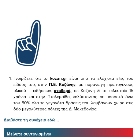
Γνωρίζετε ότι το
kozan.gr
είναι από τα ελάχιστα
site, του
είδους του,
στην
Π.Ε. Κοζάνης
, με παραγωγή πρωτογενούς
υλικού – ειδήσεων,
σταθερά,
σε Κοζάνη & τα τελευταία 15
χρόνια και στην Πτολεμαΐδα, καλύπτοντας σε ποσοστό άνω
του 80% όλα τα γεγονότα δράσεις που λαμβάνουν χώρα στις
δύο μεγαλύτερες πόλεις της Δ. Μακεδονίας;
Διαβάστε τη συνέχεια εδώ...
Μείνετε συντονισμένοι