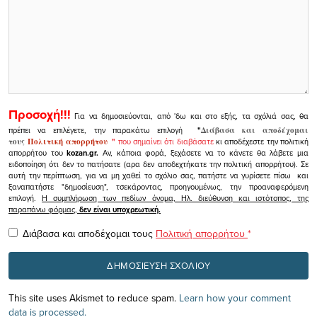
Προσοχή!!!
Για να δημοσιεύονται, από 'δω και στο εξής, τα σχόλιά σας, θα
πρέπει να επιλέγετε, την παρακάτω επιλογή
"
Διάβασα και αποδέχομαι
τους
Πολιτική απορρήτου
"
που σημαίνει ότι διαβάσατε
κι αποδέχεστε την πολιτική
απορρήτου του
kozan.gr.
Αν, κάποια φορά, ξεχάσετε να το κάνετε θα λάβετε μια
ειδοποίηση ότι δεν το πατήσατε (αρα δεν αποδεχτήκατε την πολιτική απορρήτου). Σε
αυτή την περίπτωση, για να μη χαθεί το σχόλιο σας, πατήστε να γυρίσετε πίσω και
ξαναπατήστε "δημοσίευση", τσεκάροντας, προηγουμένως, την προαναφερόμενη
επιλογή.
Η συμπλήρωση των πεδίων όνομα, Ηλ. διεύθυνση και ιστότοπος, της
παραπάνω φόρμας,
δεν είναι υποχρεωτική.
Διάβασα και αποδέχομαι τους
Πολιτική απορρήτου
*
This site uses Akismet to reduce spam.
Learn how your comment
data is processed.