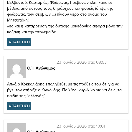
Βελβεντού, Καστοριάς, Φλώρινας, Γρεβενών κλπ. κάποιοι
βέβαια από αυτούς τους δημάρχους και φορείς (όπψς της
φλώρινας, των σερβίων …) πίνουν νερό στο όνομα του
Μητσοτάκη!
λες και η κατάρρευση της δυτικής μακεδονίας αφορά μόνο την
κοζάνη και την πτολεμαίδα….
ΑΠΑΝΤΗΣΗ
23 Ιουνίου 2026 στις 09:53
Ο/Η
Ανώνυμος
Απλά ο Κοκκαλιάρης επαληθεύει με τις πράξεις του ότι για να
βγει τον στήριξε ο Κων/νίδης. Πού ‘σαι κυρ-Νίκο για να δεις, τα
παιδιά της “αλλαγής” …
ΑΠΑΝΤΗΣΗ
23 Ιουνίου 2026 στις 10:01