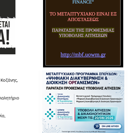
 Κοζάνης,
λαλητήριο
ία,