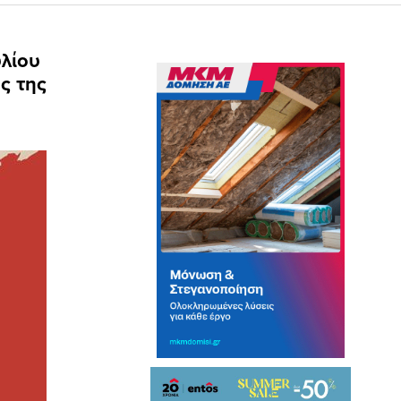
υλίου
ς της