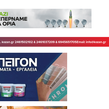
. kozan.gr 2461502102 & 2461037209 & 6945651705
Email:
info@kozan.gr