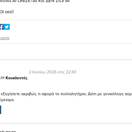
δονία ΑΓΩΝΙΖΕΤΑΙ και ΔΕΝ ΣΙΩΠΑ!
Ι εκεί!
έματα
2 Ιουλίου 2026 στις 22:43
/Η
Κουκλεντές
 εξηγήσετε ακριβώς τι αφορά το συλλαλητήριο; Διότι με γενικόλογη αορ
έρεισμα.
πάντηση