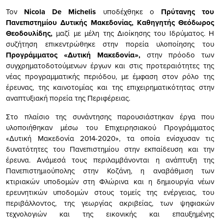
Τον
Nicola
De
Michelis
υποδέχθηκε ο
Πρύτανης του
Πανεπιστημίου Δυτικής Μακεδονίας, Καθηγητής Θεόδωρος
Θεοδουλίδης,
μαζί με μέλη της Διοίκησης του Ιδρύματος. Η
συζήτηση επικεντρώθηκε στην πορεία υλοποίησης του
Προγράμματος «Δυτική Μακεδονία»,
στην πρόοδο των
συγχρηματοδοτούμενων έργων και στις προτεραιότητες της
νέας προγραμματικής περιόδου, με έμφαση στον ρόλο της
έρευνας, της καινοτομίας και της επιχειρηματικότητας στην
αναπτυξιακή πορεία της Περιφέρειας.
Στο πλαίσιο της συνάντησης παρουσιάστηκαν έργα που
υλοποιήθηκαν μέσω του Επιχειρησιακού Προγράμματος
«Δυτική Μακεδονία 2014-2020», τα οποία ενίσχυσαν τις
δυνατότητες του Πανεπιστημίου στην εκπαίδευση και την
έρευνα. Ανάμεσά τους περιλαμβάνονται η ανάπτυξη της
Πανεπιστημιούπολης στην Κοζάνη, η αναβάθμιση των
κτιριακών υποδομών στη Φλώρινα και η δημιουργία νέων
ερευνητικών υποδομών στους τομείς της ενέργειας, του
περιβάλλοντος, της γεωργίας ακριβείας, των ψηφιακών
τεχνολογιών και της εικονικής και επαυξημένης