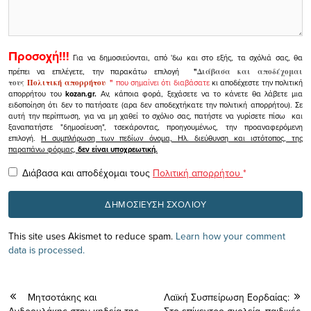
Προσοχή!!!
Για να δημοσιεύονται, από 'δω και στο εξής, τα σχόλιά σας, θα
πρέπει να επιλέγετε, την παρακάτω επιλογή
"
Διάβασα και αποδέχομαι
τους
Πολιτική απορρήτου
"
που σημαίνει ότι διαβάσατε
κι αποδέχεστε την πολιτική
απορρήτου του
kozan.gr.
Αν, κάποια φορά, ξεχάσετε να το κάνετε θα λάβετε μια
ειδοποίηση ότι δεν το πατήσατε (αρα δεν αποδεχτήκατε την πολιτική απορρήτου). Σε
αυτή την περίπτωση, για να μη χαθεί το σχόλιο σας, πατήστε να γυρίσετε πίσω και
ξαναπατήστε "δημοσίευση", τσεκάροντας, προηγουμένως, την προαναφερόμενη
επιλογή.
Η συμπλήρωση των πεδίων όνομα, Ηλ. διεύθυνση και ιστότοπος, της
παραπάνω φόρμας,
δεν είναι υποχρεωτική.
Διάβασα και αποδέχομαι τους
Πολιτική απορρήτου
*
This site uses Akismet to reduce spam.
Learn how your comment
data is processed.
Μητσοτάκης και
Λαϊκή Συσπείρωση Εορδαίας:
Ανδρουλάκης στην κηδεία της
Στο επίκεντρο σχολεία, παιδικές