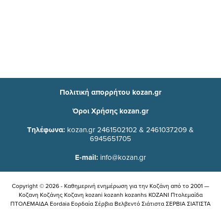
Πολιτική απορρήτου kozan.gr
Όροι Χρήσης kozan.gr
Τηλέφωνα:
kozan.gr 2461502102 & 2461037209 &
6945651705
E-mail:
info@kozan.gr
Copyright © 2026 - Καθημερινή ενημέρωση για την Kοζάνη από το 2001 —
Κοζανη Κοζάνης Κοζανη kozani kozanh kozanhs KOZANI Πτολεμαίδα
ΠΤΟΛΕΜΑΙΔΑ Eordaia Εορδαία Σέρβια Βελβεντό Σιάτιστα ΣΕΡΒΙΑ ΣΙΑΤΙΣΤΑ