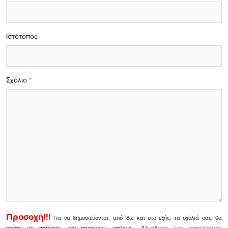
Ιστότοπος
Σχόλιο
*
Προσοχή!!!
Για να δημοσιεύονται, από 'δω και στο εξής, τα σχόλιά σας, θα
πρέπει να επιλέγετε, την παρακάτω επιλογή
"
Διάβασα και αποδέχομαι