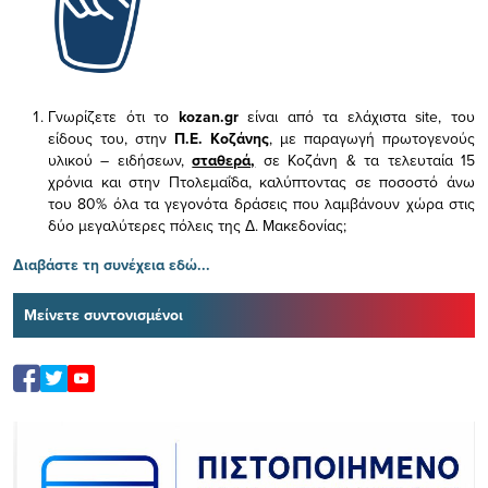
Γνωρίζετε ότι το
kozan.gr
είναι από τα ελάχιστα
site, του
είδους του,
στην
Π.Ε. Κοζάνης
, με παραγωγή πρωτογενούς
υλικού – ειδήσεων,
σταθερά,
σε Κοζάνη & τα τελευταία 15
χρόνια και στην Πτολεμαΐδα, καλύπτοντας σε ποσοστό άνω
του 80% όλα τα γεγονότα δράσεις που λαμβάνουν χώρα στις
δύο μεγαλύτερες πόλεις της Δ. Μακεδονίας;
Διαβάστε τη συνέχεια εδώ...
Μείνετε συντονισμένοι