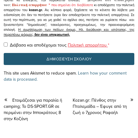
τους
Πολιτική απορρήτου
"
που σημαίνει ότι διαβάσατε
κι αποδέχεστε την πολιτική
απορρήτου του
kozan.gr.
Αν, κάποια φορά, ξεχάσετε να το κάνετε θα λάβετε μια
ειδοποίηση ότι δεν το πατήσατε (αρα δεν αποδεχτήκατε την πολιτική απορρήτου). Σε
αυτή την περίπτωση, για να μη χαθεί το σχόλιο σας, πατήστε να γυρίσετε πίσω και
ξαναπατήστε "δημοσίευση", τσεκάροντας, προηγουμένως, την προαναφερόμενη
επιλογή.
Η συμπλήρωση των πεδίων όνομα, Ηλ. διεύθυνση και ιστότοπος, της
παραπάνω φόρμας,
δεν είναι υποχρεωτική.
Διάβασα και αποδέχομαι τους
Πολιτική απορρήτου
*
This site uses Akismet to reduce spam.
Learn how your comment
data is processed.
Ετοιμάζεσαι για παραλία ή
Kozan.gr: Πένθος στην
camping; Το DS-SPORT.GR σε
Πτολεμαΐδα – Έφυγε από τη
περιμένει στην Ιπποκράτους 8
ζωή ο 7χρονος Ραφαήλ
στην Κοζάνη