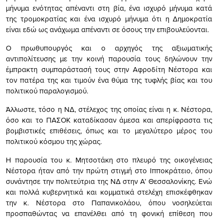
μήνυμα ενότητας απέναντι στη βία, ένα ισχυρό μήνυμα κατά
της τρομοκρατίας και ένα ισχυρό μήνυμα ότι η Δημοκρατία
είναι εδώ ως ανάχωμα απέναντι σε όσους την επιβουλεύονται.
Ο πρωθυπουργός και ο αρχηγός της αξιωματικής
αντιπολίτευσης με την κοινή παρουσία τους δηλώνουν την
έμπρακτη συμπαράστασή τους στην Αφροδίτη Νέστορα και
τον πατέρα της και τιμούν ένα θύμα της τυφλής βίας και του
πολιτικού παραλογισμού.
Άλλωστε, τόσο η ΝΔ, στέλεχος της οποίας είναι η κ. Νέστορα,
όσο και το ΠΑΣΟΚ καταδίκασαν άμεσα και απερίφραστα τις
βομβιστικές επιθέσεις, όπως και το μεγαλύτερο μέρος του
πολιτικού κόσμου της χώρας.
Η παρουσία του κ. Μητσοτάκη στο πλευρό της οικογένειας
Νέστορα ήταν από την πρώτη στιγμή στο Ιπποκράτειο, όπου
συνάντησε την πολιτεύτρια της ΝΔ στην Α’ Θεσσαλονίκης. Ενώ
και πολλά κυβερνητικά και κομματικά στελέχη επισκέφθηκαν
την κ. Νέστορα στο Παπανικολάου, όπου νοσηλεύεται
προσπαθώντας να επανέλθει από τη φονική επίθεση που