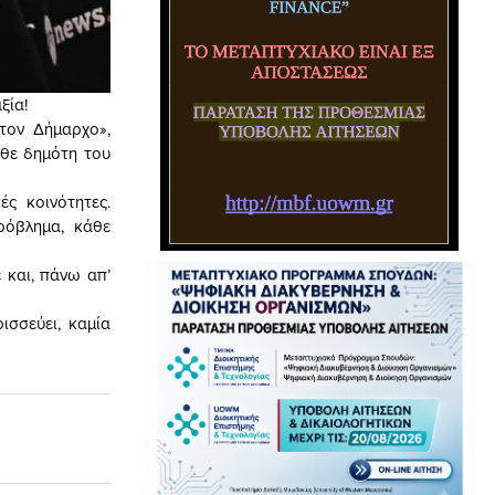
ξία!
τον Δήμαρχο»,
άθε δημότη του
ς κοινότητες.
ρόβλημα, κάθε
 και, πάνω απ’
ισσεύει, καμία