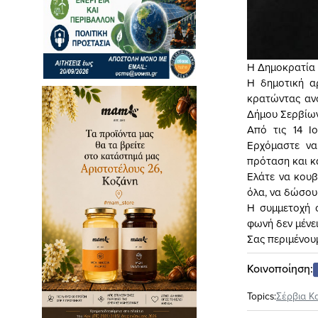
Η Δημοκρατία 
Η δημοτική α
κρατώντας ανο
Δήμου Σερβίων
Από τις 14 Ι
Ερχόμαστε να
πρόταση και κ
Ελάτε να κουβ
όλα, να δώσουμ
Η συμμετοχή ό
φωνή δεν μένει
Σας περιμένου
Κοινοποίηση:
Topics:
Σέρβια Κ