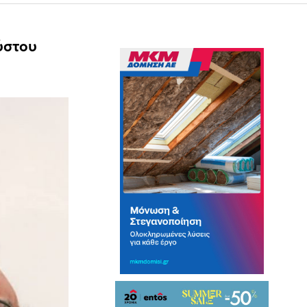
ούστου