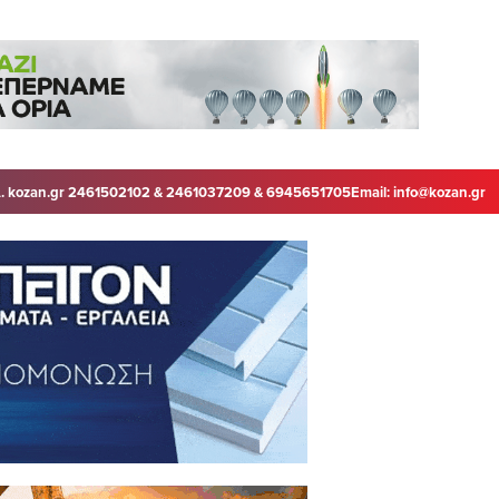
. kozan.gr 2461502102 & 2461037209 & 6945651705
Email:
info@kozan.gr