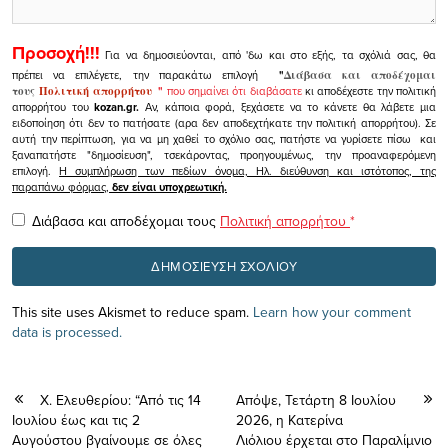
Προσοχή!!!
Για να δημοσιεύονται, από 'δω και στο εξής, τα σχόλιά σας, θα
πρέπει να επιλέγετε, την παρακάτω επιλογή
"
Διάβασα και αποδέχομαι
τους
Πολιτική απορρήτου
"
που σημαίνει ότι διαβάσατε
κι αποδέχεστε την πολιτική
απορρήτου του
kozan.gr.
Αν, κάποια φορά, ξεχάσετε να το κάνετε θα λάβετε μια
ειδοποίηση ότι δεν το πατήσατε (αρα δεν αποδεχτήκατε την πολιτική απορρήτου). Σε
αυτή την περίπτωση, για να μη χαθεί το σχόλιο σας, πατήστε να γυρίσετε πίσω και
ξαναπατήστε "δημοσίευση", τσεκάροντας, προηγουμένως, την προαναφερόμενη
επιλογή.
Η συμπλήρωση των πεδίων όνομα, Ηλ. διεύθυνση και ιστότοπος, της
παραπάνω φόρμας,
δεν είναι υποχρεωτική.
Διάβασα και αποδέχομαι τους
Πολιτική απορρήτου
*
This site uses Akismet to reduce spam.
Learn how your comment
data is processed.
Χ. Ελευθερίου: “Από τις 14
Απόψε, Τετάρτη 8 Ιουλίου
Ιουλίου έως και τις 2
2026, η Κατερίνα
Αυγούστου βγαίνουμε σε όλες
Λιόλιου έρχεται στο Παραλίμνιο