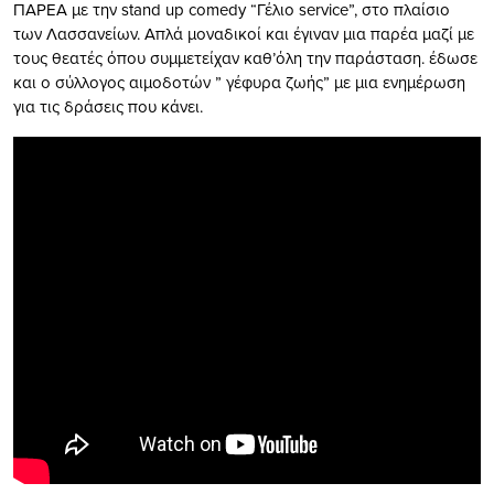
ΠΑΡΕΑ με την stand up comedy “Γέλιο service”, στο πλαίσιο
των Λασσανείων. Α
πλά μοναδικοί και έγιναν μια παρέα μαζί με
τους θεατές όπου συμμετείχαν καθ’όλη την παράσταση. έδωσε
και ο σύλλογος αιμοδοτών ” γέφυρα ζωής” με μια ενημέρωση
για τις δράσεις που κάνει.