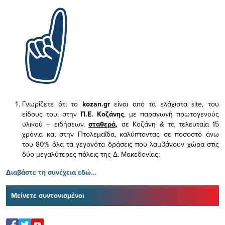
Γνωρίζετε ότι το
kozan.gr
είναι από τα ελάχιστα
site, του
είδους του,
στην
Π.Ε. Κοζάνης
, με παραγωγή πρωτογενούς
υλικού – ειδήσεων,
σταθερά,
σε Κοζάνη & τα τελευταία 15
χρόνια και στην Πτολεμαΐδα, καλύπτοντας σε ποσοστό άνω
του 80% όλα τα γεγονότα δράσεις που λαμβάνουν χώρα στις
δύο μεγαλύτερες πόλεις της Δ. Μακεδονίας;
Διαβάστε τη συνέχεια εδώ...
Μείνετε συντονισμένοι