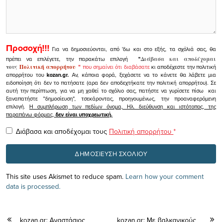
Προσοχή!!!
Για να δημοσιεύονται, από 'δω και στο εξής, τα σχόλιά σας, θα
πρέπει να επιλέγετε, την παρακάτω επιλογή
"
Διάβασα και αποδέχομαι
τους
Πολιτική απορρήτου
"
που σημαίνει ότι διαβάσατε
κι αποδέχεστε την πολιτική
απορρήτου του
kozan.gr.
Αν, κάποια φορά, ξεχάσετε να το κάνετε θα λάβετε μια
ειδοποίηση ότι δεν το πατήσατε (αρα δεν αποδεχτήκατε την πολιτική απορρήτου). Σε
αυτή την περίπτωση, για να μη χαθεί το σχόλιο σας, πατήστε να γυρίσετε πίσω και
ξαναπατήστε "δημοσίευση", τσεκάροντας, προηγουμένως, την προαναφερόμενη
επιλογή.
Η συμπλήρωση των πεδίων όνομα, Ηλ. διεύθυνση και ιστότοπος, της
παραπάνω φόρμας,
δεν είναι υποχρεωτική.
Διάβασα και αποδέχομαι τους
Πολιτική απορρήτου
*
This site uses Akismet to reduce spam.
Learn how your comment
data is processed.
kozan.gr: Αναστάσιος
kozan.gr: Με βαλκανικούς