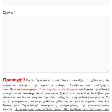
Σχόλιο
*
Προσοχή!!!
Για να δημοσιεύονται, από 'δω και στο εξής, τα σχόλιά σας, θα
πρέπει να επιλέγετε, την παρακάτω επιλογή
"
Διάβασα και αποδέχομαι
τους
Πολιτική απορρήτου
"
που σημαίνει ότι διαβάσατε
κι αποδέχεστε την πολιτική
απορρήτου του
kozan.gr.
Αν, κάποια φορά, ξεχάσετε να το κάνετε θα λάβετε μια
ειδοποίηση ότι δεν το πατήσατε (αρα δεν αποδεχτήκατε την πολιτική απορρήτου). Σε
αυτή την περίπτωση, για να μη χαθεί το σχόλιο σας, πατήστε να γυρίσετε πίσω και
ξαναπατήστε "δημοσίευση", τσεκάροντας, προηγουμένως, την προαναφερόμενη
επιλογή.
Η συμπλήρωση των πεδίων όνομα, Ηλ. διεύθυνση και ιστότοπος, της