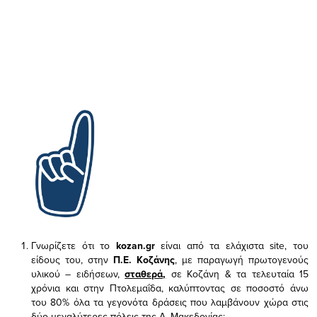
Γνωρίζετε ότι το
kozan.gr
είναι από τα ελάχιστα
site, του
είδους του,
στην
Π.Ε. Κοζάνης
, με παραγωγή πρωτογενούς
υλικού – ειδήσεων,
σταθερά,
σε Κοζάνη & τα τελευταία 15
χρόνια και στην Πτολεμαΐδα, καλύπτοντας σε ποσοστό άνω
του 80% όλα τα γεγονότα δράσεις που λαμβάνουν χώρα στις
δύο μεγαλύτερες πόλεις της Δ. Μακεδονίας;