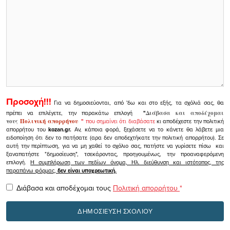
Προσοχή!!!
Για να δημοσιεύονται, από 'δω και στο εξής, τα σχόλιά σας, θα
πρέπει να επιλέγετε, την παρακάτω επιλογή
"
Διάβασα και αποδέχομαι
τους
Πολιτική απορρήτου
"
που σημαίνει ότι διαβάσατε
κι αποδέχεστε την πολιτική
απορρήτου του
kozan.gr.
Αν, κάποια φορά, ξεχάσετε να το κάνετε θα λάβετε μια
ειδοποίηση ότι δεν το πατήσατε (αρα δεν αποδεχτήκατε την πολιτική απορρήτου). Σε
αυτή την περίπτωση, για να μη χαθεί το σχόλιο σας, πατήστε να γυρίσετε πίσω και
ξαναπατήστε "δημοσίευση", τσεκάροντας, προηγουμένως, την προαναφερόμενη
επιλογή.
Η συμπλήρωση των πεδίων όνομα, Ηλ. διεύθυνση και ιστότοπος, της
παραπάνω φόρμας,
δεν είναι υποχρεωτική.
Διάβασα και αποδέχομαι τους
Πολιτική απορρήτου
*