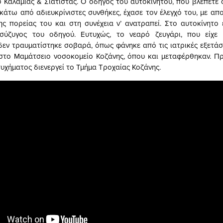
 Καλαμιάς & Σιάτιστας. Ο οδηγός του αυτοκινήτου, που βλέπετε
κάτω από αδιευκρίνιστες συνθήκες, έχασε τον έλεγχό του, με απο
ης πορείας του και στη συνέχεια ν’ ανατραπεί. Στο αυτοκίνητο 
σύζυγος του οδηγού. Ευτυχώς, το νεαρό ζευγάρι, που είχε
δεν τραυματίστηκε σοβαρά, όπως φάνηκε από τις ιατρικές εξετάσε
στο Μαμάτσειο νοσοκομείο Κοζάνης, όπου και μεταφέρθηκαν. Πρ
τυχήματος διενεργεί το Τμήμα Τροχαίας Κοζάνης.