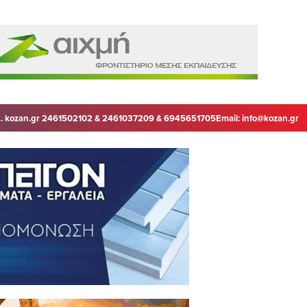
. kozan.gr 2461502102 & 2461037209 & 6945651705
Email:
info@kozan.gr