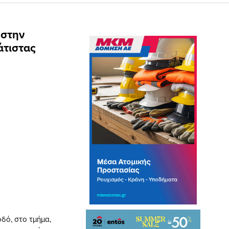
 στην
άτιστας
οδό, στο τμήμα,