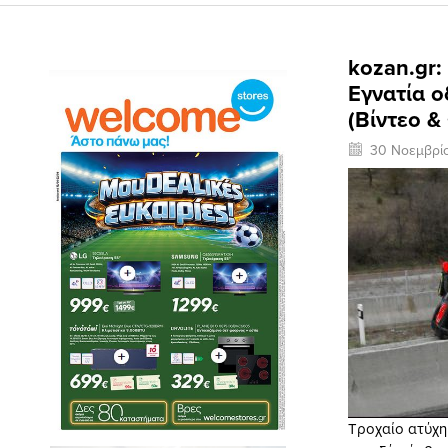
kozan.gr:
Εγνατία ο
(Βίντεο 
30 Νοεμβρί
Τροχαίο ατύχημ