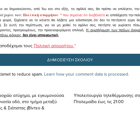
ια να δημοσιεύονται, από 'δω και στο εξής, τα σχόλιά σας, θα πρέπει να επιλέγετε, τ
δέχομαι τους
Πολιτική απορρήτου
"
που σημαίνει ότι διαβάσατε
κι αποδέχεστε την πολ
α φορά, ξεχάσετε να το κάνετε θα λάβετε μια ειδοποίηση ότι δεν το πατήσατε (αρα δ
υ). Σε αυτή την περίπτωση, για να μη χαθεί το σχόλιο σας, πατήστε να γυρίσετε πί
άροντας, προηγουμένως, την προαναφερόμενη επιλογή.
Η συμπλήρωση των πεδίων όνομα,
ραπάνω φόρμας,
δεν είναι υποχρεωτική.
 αποδέχομαι τους
Πολιτική απορρήτου
*
Akismet to reduce spam.
Learn how your comment data is processed.
Τροχαίο ατύχημα, με εγκυμονούσα
Υπολειτουργία τηλεθέρμανσης στ
γνατία οδό, στο τμήμα μεταξύ
Πτολεμαίδα έως τις 21:00
 & Σιάτιστας (Βίντεο &