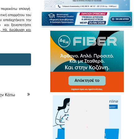
ην παρακάτω επιλογή
ιτική απορρήτου του
εν αποδεχτήκατε την
σω και ξαναπατήστε
 Ηλ. διεύθυνση και
ην Κάτω