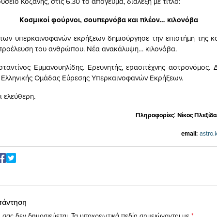
σείο Κοζάνης, στις 6.30 το απόγευμα, διάλεξη με τίτλο:
Κοσμικοί φούρνοι, σουπερνόβα και πλέον… κιλονόβα
των υπερκαινοφανών εκρήξεων δημιούργησε την επιστήμη της κ
 προέλευση του ανθρώπου. Νέα ανακάλυψη… κιλονόβα.
σταντίνος Εμμανουηλίδης. Ερευνητής, ερασιτέχνης αστρονόμος. 
 Ελληνικής Ομάδας Εύρεσης Υπερκαινοφανών Εκρήξεων.
ι ελεύθερη.
:
Πληροφορίες
Νίκος Πλεξίδ
email
:
astro
.
πάντηση
 σας δεν δημοσιεύεται.
Τα υποχρεωτικά πεδία σημειώνονται με
*