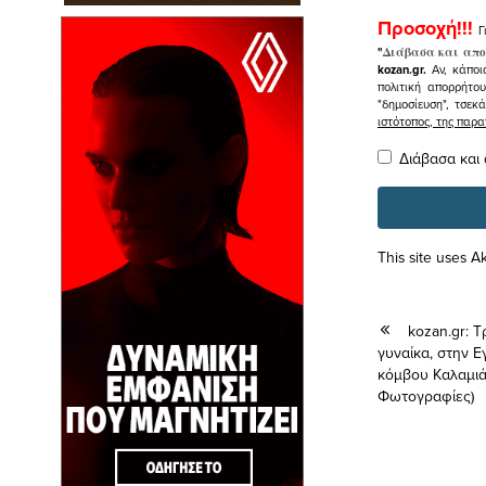
Προσοχή!!!
Γ
"
Διάβασα και απο
kozan.gr.
Αν, κάποι
πολιτική απορρήτο
"δημοσίευση", τσεκ
ιστότοπος, της πα
Διάβασα και
This site uses 
kozan.gr: 
γυναίκα, στην Ε
κόμβου Καλαμιάς
Φωτογραφίες)