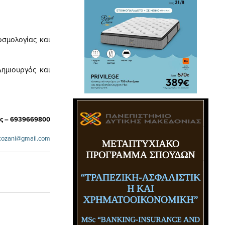
οσμολογίας και
Δημιουργός και
ας – 6939669800
kozani
@
gmail
.
com