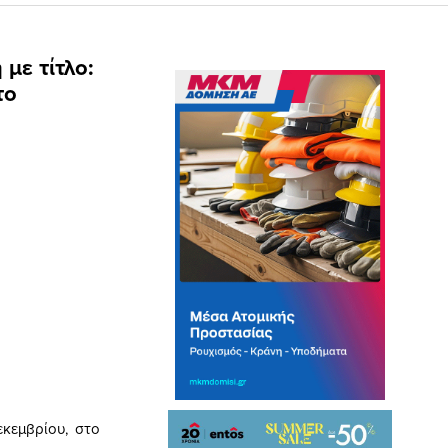
με τίτλο:
το
κεμβρίου, στο