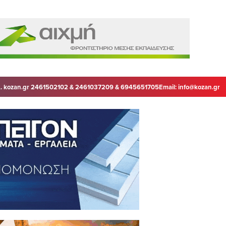
. kozan.gr 2461502102 & 2461037209 & 6945651705
Email:
info@kozan.gr