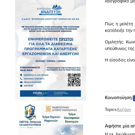
λαογραφικό μου
Πώς η μελέτη 
κατέδειξε την
Ομιλητής: Κων
υπεύθυνος της
Η είσοδος είνα
Κοινοποίηση:
Topics:
Κοζάνη
Αφήστε μία α
Η ηλ. διεύθυνση