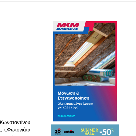
ωνσταντίνου
ς κ.Φωτονιάτα