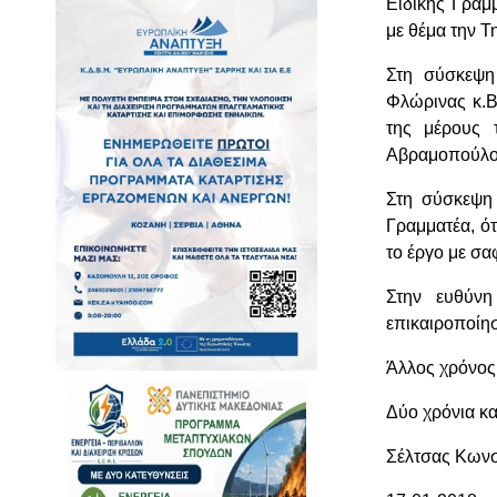
Ειδικής Γραμ
με θέμα την Τ
Στη σύσκεψη
Φλώρινας κ.Β
της μέρους 
Αβραμοπούλο
Στη σύσκεψη 
Γραμματέα, ότ
το έργο με σα
Στην ευθύνη
επικαιροποίη
Άλλος χρόνος 
Δύο χρόνια κ
Σέλτσας Κωνσ