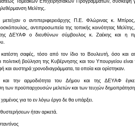
ματέως Τομεακών Επιχειρησιακών Προγραμμάτων, σύσκεψη γ
ηλεθέρμανση Μελίτης.
 μετείχαν ο αντιπεριφερειάρχης Π.Ε. Φλώρινας κ. Μπίρος
οσκόπουλος, αντιπροσωπεία της τοπικής κοινότητας Μελίτης,
της ΔΕΥΑΦ ο διευθύνων σύμβουλος κ. Ζαέκης και η πρ
υ.
κατέστη σαφές, τόσο από τον ίδιο το Βουλευτή, όσο και α
ι πολιτική βούληση της Κυβέρνησης και του Υπουργείου είναι
φή και αυστηρά χρονοδιαγράμματα, τα οποία και ορίστηκαν.
 και την αρμοδιότητα του Δήμου και της ΔΕΥΑΦ έγκε
ση των προϋπαρχουσών μελετών και των τευχών δημοπράτηση
χαμένος για το εν λόγω έργο δε θα υπάρξει.
αθυστερήσεων ήταν αρκετά.
ταντίνος