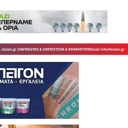
. kozan.gr 2461502102 & 2461037209 & 6945651705
Email:
info@kozan.gr