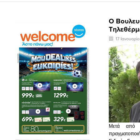
Ο Βουλευ
Τηλεθέρμ
17 Ιανουαρί
Μετά από π
πραγματοποιή