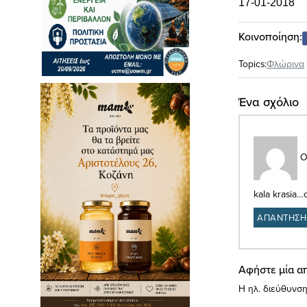
17-01-2018
Κοινοποίηση:
Topics:
Φλώρινα
Ένα σχόλιο
Ο
kala krasia…o
ΑΠΑΝΤΗΣΗ
Αφήστε μία α
Η ηλ. διεύθυνση