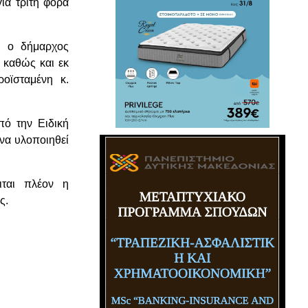
ια τρίτη φορά
, ο δήμαρχος
 καθώς και εκ
οϊσταμένη κ.
πό την Ειδική
 να υλοποιηθεί
ιται πλέον η
ς.