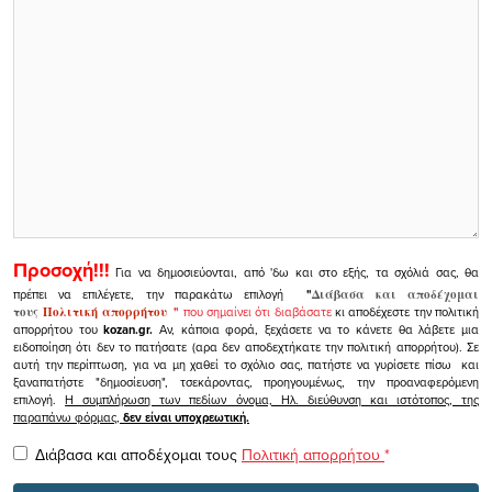
Προσοχή!!!
Για να δημοσιεύονται, από 'δω και στο εξής, τα σχόλιά σας, θα
πρέπει να επιλέγετε, την παρακάτω επιλογή
"
Διάβασα και αποδέχομαι
τους
Πολιτική απορρήτου
"
που σημαίνει ότι διαβάσατε
κι αποδέχεστε την πολιτική
απορρήτου του
kozan.gr.
Αν, κάποια φορά, ξεχάσετε να το κάνετε θα λάβετε μια
ειδοποίηση ότι δεν το πατήσατε (αρα δεν αποδεχτήκατε την πολιτική απορρήτου). Σε
αυτή την περίπτωση, για να μη χαθεί το σχόλιο σας, πατήστε να γυρίσετε πίσω και
ξαναπατήστε "δημοσίευση", τσεκάροντας, προηγουμένως, την προαναφερόμενη
επιλογή.
Η συμπλήρωση των πεδίων όνομα, Ηλ. διεύθυνση και ιστότοπος, της
παραπάνω φόρμας,
δεν είναι υποχρεωτική.
Διάβασα και αποδέχομαι τους
Πολιτική απορρήτου
*