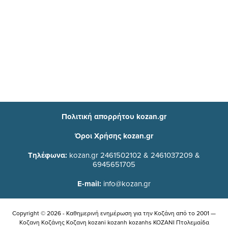
Πολιτική απορρήτου kozan.gr
Όροι Χρήσης kozan.gr
Τηλέφωνα:
kozan.gr 2461502102 & 2461037209 &
6945651705
E-mail:
info@kozan.gr
Copyright © 2026 - Καθημερινή ενημέρωση για την Kοζάνη από το 2001 —
Κοζανη Κοζάνης Κοζανη kozani kozanh kozanhs KOZANI Πτολεμαίδα