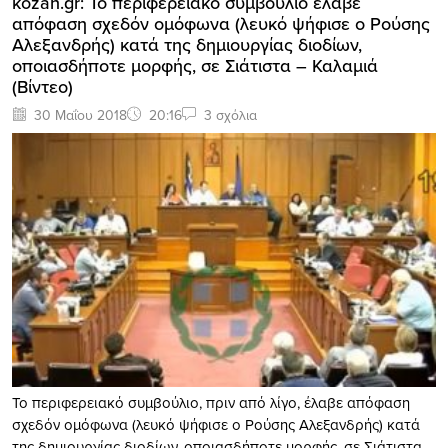
kozan.gr: To περιφερειακό συμβούλιο έλαβε
απόφαση σχεδόν ομόφωνα (λευκό ψήφισε ο Ρούσης
Αλεξανδρής) κατά της δημιουργίας διοδίων,
οποιασδήποτε μορφής, σε Σιάτιστα – Καλαμιά
(Βίντεο)
30 Μαΐου 2018
20:16
3 σχόλια
To περιφερειακό συμβούλιο, πριν από λίγο, έλαβε απόφαση
σχεδόν ομόφωνα (λευκό ψήφισε ο Ρούσης Αλεξανδρής) κατά
της δημιουργίας διοδίων, οποιασδήποτε μορφής, σε Σιάτιστα –