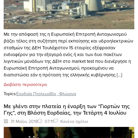
Με την απόφασή της η Ευρωπαϊκή Επιτροπή Ανταγωνισμού
βάζει τέλος στη συζήτηση περί εκποίησης και υδροηλεκτρικών
σταθμών της ΔΕΗ Τουλάχιστον 15 εταιρίες εξέφρασαν
ενδιαφέρον για την εξαγορά ενός ή και των δυο πακέτων
λιγντικών μονάδων της ΔΕΗ στο market test που διενέργησε η
Ευρωπαϊκή Επιτροπή Ανταγωνισμού, προκειμένου να
διαπιστώσει εάν η πρόταση της ελληνικής κυβέρνησης […]
Διαβάστε περισσότερα
Topics:
Εορδαία Πτολεμαΐδα
,
Φλώρινα
Με γλέντι στην πλατεία η έναρξη των “Γιορτών της
Γης”, στη Βλάστη Εορδαίας, την Τετάρτη 4 Ιουλίου
31 Μαΐου 2018
07:11
Κανένα σχόλιο