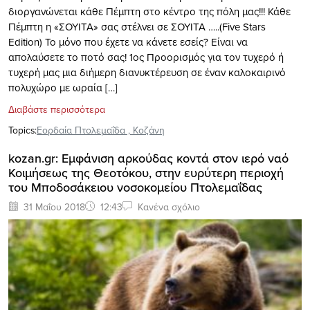
διοργανώνεται κάθε Πέμπτη στο κέντρο της πόλη μας!!! Κάθε
Πέμπτη η «ΣΟΥΙΤΑ» σας στέλνει σε ΣΟΥΙΤΑ …..(Five Stars
Edition) Το μόνο που έχετε να κάνετε εσείς? Είναι να
απολαύσετε το ποτό σας! 1ος Προορισμός για τον τυχερό ή
τυχερή μας μια διήμερη διανυκτέρευση σε έναν καλοκαιρινό
πολυχώρο με ωραία […]
Διαβάστε περισσότερα
Topics:
Εορδαία Πτολεμαΐδα
,
Κοζάνη
kozan.gr: Εμφάνιση αρκούδας κοντά στον ιερό ναό
Κοιμήσεως της Θεοτόκου, στην ευρύτερη περιοχή
του Μποδοσάκειου νοσοκομείου Πτολεμαΐδας
31 Μαΐου 2018
12:43
Κανένα σχόλιο