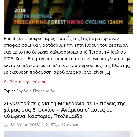
Επειδή οι τέσσερις μέρες Γιορτές της Γης δε μας φταναν,
αποφασίσαμε να γιορτάσουμε την επανέναρξη του φεστιβάλ
μας με το πιο όμορφο καλωσόρισμα από Τετάρτη 4 Ιουλίου
2018! Και τι θα ήταν πιο ταιριαστό από ένα γνήσιο γλέντι στην
κεντρική πλακοστρωτη πλατεία του χωριού μας, της Βλάστης,
με ελεύθερη πρόσβαση, αφού όλες και όλοι είναι […]
Διαβάστε περισσότερα
Topics:
Εορδαία Πτολεμαΐδα
Συγκεντρώσεις για τη Μακεδονία σε 13 πόλεις της
χώρας στις 6 Ιουνίου – Aνάμεσα σ’ αυτές σε
Φλώρινα, Καστοριά, Πτολεμαΐδα
30 Μαΐου 2018
21:57
12 σχόλια