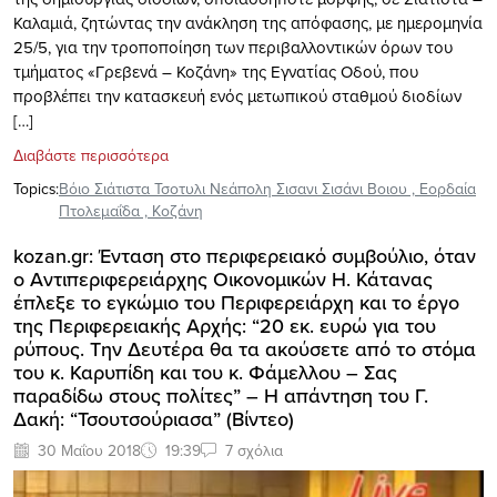
Καλαμιά, ζητώντας την ανάκληση της απόφασης, με ημερομηνία
25/5, για την τροποποίηση των περιβαλλοντικών όρων του
τμήματος «Γρεβενά – Κοζάνη» της Εγνατίας Οδού, που
προβλέπει την κατασκευή ενός μετωπικού σταθμού διοδίων
[…]
Διαβάστε περισσότερα
Topics:
Βόιο Σιάτιστα Τσοτυλι Νεάπολη Σισανι Σισάνι Βοιου
,
Εορδαία
Πτολεμαΐδα
,
Κοζάνη
kozan.gr: Ένταση στο περιφερειακό συμβούλιο, όταν
ο Αντιπεριφερειάρχης Οικονομικών Η. Κάτανας
έπλεξε το εγκώμιο του Περιφερειάρχη και το έργο
της Περιφερειακής Αρχής: “20 εκ. ευρώ για του
ρύπους. Την Δευτέρα θα τα ακούσετε από το στόμα
του κ. Καρυπίδη και του κ. Φάμελλου – Σας
παραδίδω στους πολίτες” – Η απάντηση του Γ.
Δακή: “Τσουτσούριασα” (Βίντεο)
30 Μαΐου 2018
19:39
7 σχόλια