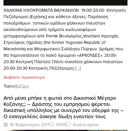
ΧΑΛΚΙΝΑ ΗΧΟΧΡΩΜΑΤΑ ΒΑΛΚΑΝΙΩΝ 19.00-20.00 Κεντρικός
Πεζόδρομος (Ειρήνης) και κάθετοι άξονες: Παρέλαση
πολυάριθμων τοπικών ομάδων χάλκινων πνευστών
ακολουθούμενων από τμήματα κωδωνοφόρων
μεταμφιεσμένων από Pernik Βουλγαρίας,Vevchani περιοχής
Στρούγκας Οχρίδας (the former Yugoslav Republic of
Macedonia) και Μορφωτικού Συλλόγου Πύργων Δράμας που
θα παρουσιάσουν το λαϊκό δρώμενο «ΑΡΚΟΥΔΕΣ». 20.00-
20.30 Κεντρική Πλατεία: Γλέντι συνοδεία χάλκινων πνευστών.
20.00-20.30 Κεντρικός Πεζόδρομος […]
Διαβάστε περισσότερα
Topics:
Κοζάνη
Από μέσα μπήκε η φωτιά στο Δικαστικό Μέγαρο
Κοζάνης;; – Δράστης του εμπρησμού φέρεται
δικαστική υπάλληλος με συνεργό τον αδερφό της –
Ο εισαγγελέας άσκησε δίωξη εναντίον τους
18 Φεβρουαρίου 2017
09:56
Κανένα σχόλιο