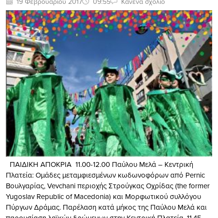
19 Φεβρουαρίου 2017
09:55
Κανένα σχόλιο
ΠΑΙΔΙΚΗ ΑΠΟΚΡΙΑ 11.00-12.00 Παύλου Μελά – Κεντρική
Πλατεία: Ομάδες μεταμφιεσμένων κωδωνοφόρων από Pernic
Βουλγαρίας, Vevchani περιοχής Στρούγκας Οχρίδας (the former
Yugoslav Republic of Macedonia) και Μορφωτικού συλλόγου
Πύργων Δράμας. Παρέλαση κατά μήκος της Παύλου Μελά και
παρουσίαση λαϊκών δρώμενων στην Κεντρική Πλατεία. 11.45