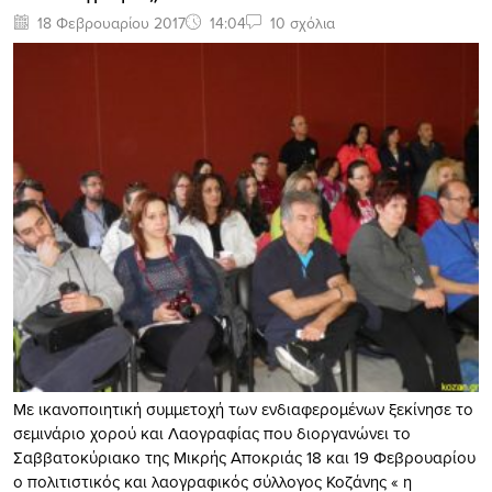
18 Φεβρουαρίου 2017
14:04
10 σχόλια
Με ικανοποιητική συμμετοχή των ενδιαφερομένων ξεκίνησε το
σεμινάριο χορού και Λαογραφίας που διοργανώνει το
Σαββατοκύριακο της Μικρής Αποκριάς 18 και 19 Φεβρουαρίου
ο πολιτιστικός και λαογραφικός σύλλογος Κοζάνης « η