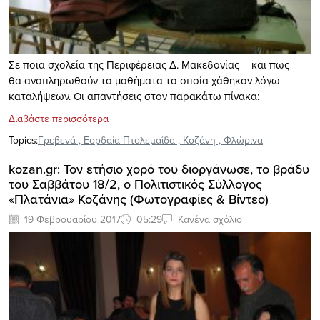
Σε ποια σχολεία της Περιφέρειας Δ. Μακεδονίας – και πως –
θα αναπληρωθούν τα μαθήματα τα οποία χάθηκαν λόγω
καταλήψεων. Οι απαντήσεις στον παρακάτω πίνακα:
Διαβάστε περισσότερα
Topics:
Γρεβενά
,
Εορδαία Πτολεμαΐδα
,
Κοζάνη
,
Φλώρινα
kozan.gr: Τον ετήσιο χορό του διοργάνωσε, το βράδυ
του Σαββάτου 18/2, ο Πολιτιστικός Σύλλογος
«Πλατάνια» Κοζάνης (Φωτογραφίες & Βίντεο)
19 Φεβρουαρίου 2017
05:29
Κανένα σχόλιο