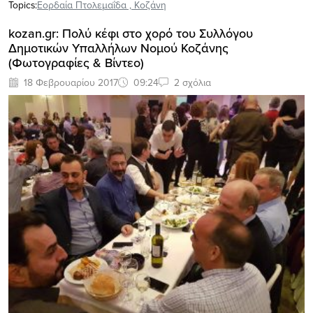
Topics:
Εορδαία Πτολεμαΐδα
,
Κοζάνη
kozan.gr: Πολύ κέφι στο χορό του Συλλόγου
Δημοτικών Υπαλλήλων Νομού Κοζάνης
(Φωτογραφίες & Βίντεο)
18 Φεβρουαρίου 2017
09:24
2 σχόλια