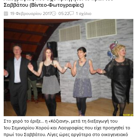
Σαββάτου (Βίντεο-Φωτογραφίες)
19 Φεβρουαρίου 2017
05:22
1 σχόλιο
Στο χορό το έριξε… η «Κόζιανη», μετά τη διεξαγωγή του
1ου Σεμιναρίου Χορού και Λαογραφίας που είχε προηγηθεί το
πρωί του Σαββάτου. Λίγες ώρες αργότερα στο οικογενειακό