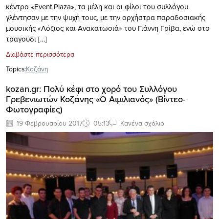
κέντρο «Event Plaza», τα μέλη και οι φίλοι του συλλόγου
γλέντησαν με την ψυχή τους, με την ορχήστρα παραδοσιακής
μουσικής «Λόζιος και Ανακατωσιά» του Γιάννη Γρίβα, ενώ στο
τραγούδι […]
Διαβάστε περισσότερα
Topics:
Κοζάνη
kozan.gr: Πολύ κέφι στο χορό του Συλλόγου
Γρεβενιωτών Κοζάνης «Ο Αιμιλιανός» (Βίντεο-
Φωτογραφίες)
19 Φεβρουαρίου 2017
05:13
Κανένα σχόλιο