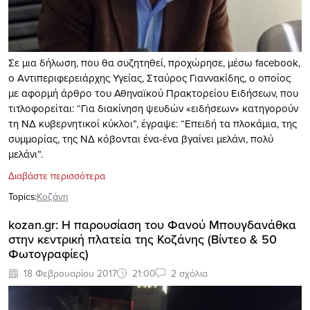
Σε μια δήλωση, που θα συζητηθεί, προχώρησε, μέσω facebook,
ο Αντιπεριφερειάρχης Υγείας, Σταύρος Γιαννακίδης, ο οποίος
με αφορμή άρθρο του Αθηναϊκού Πρακτορείου Ειδήσεων, που
τιτλοφορείται: “Για διακίνηση ψευδών «ειδήσεων» κατηγορούν
τη ΝΔ κυβερνητικοί κύκλοι”, έγραψε: “Επειδή τα πλοκάμια, της
συμμορίας, της ΝΔ κόβονται ένα-ένα βγαίνει μελάνι, πολύ
μελάνι”.
Διαβάστε περισσότερα
Topics:
Κοζάνη
kozan.gr: Η παρουσίαση του Φανού Μπουγδανάθκα
στην κεντρική πλατεία της Κοζάνης (Βίντεο & 50
Φωτογραφίες)
18 Φεβρουαρίου 2017
21:00
2 σχόλια