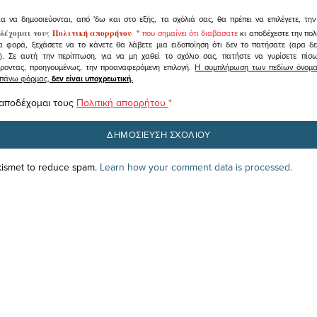
ια να δημοσιεύονται, από 'δω και στο εξής, τα σχόλιά σας, θα πρέπει να επιλέγετε, τ
δέχομαι τους
Πολιτική απορρήτου
"
που σημαίνει ότι διαβάσατε
κι αποδέχεστε την πολ
α φορά, ξεχάσετε να το κάνετε θα λάβετε μια ειδοποίηση ότι δεν το πατήσατε (αρα δ
υ). Σε αυτή την περίπτωση, για να μη χαθεί το σχόλιο σας, πατήστε να γυρίσετε πί
άροντας, προηγουμένως, την προαναφερόμενη επιλογή.
Η συμπλήρωση των πεδίων όνομα,
ραπάνω φόρμας,
δεν είναι υποχρεωτική.
 αποδέχομαι τους
Πολιτική απορρήτου
*
Akismet to reduce spam.
Learn how your comment data is processed.