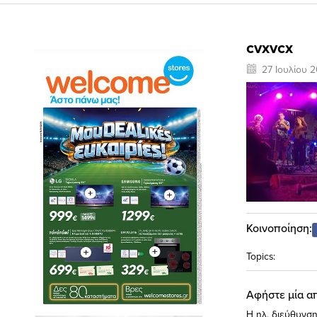
cvxvcx
27 Ιουλίου 
Κοινοποίηση:
Topics:
Αφήστε μία α
Η ηλ. διεύθυνση