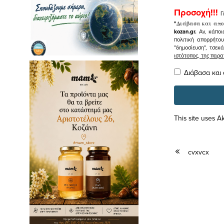
Προσοχή!!!
Γ
"
Διάβασα και απο
kozan.gr.
Αν, κάποι
πολιτική απορρήτο
"δημοσίευση", τσεκ
ιστότοπος, της πα
Διάβασα και
This site uses 
cvxvcx