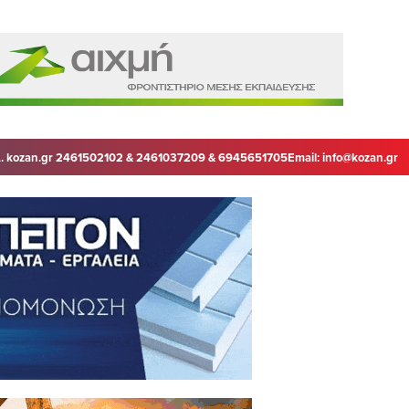
. kozan.gr 2461502102 & 2461037209 & 6945651705
Email:
info@kozan.gr