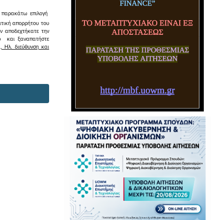
ην παρακάτω επιλογή
ιτική απορρήτου του
εν αποδεχτήκατε την
σω και ξαναπατήστε
 Ηλ. διεύθυνση και