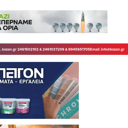
. kozan.gr 2461502102 & 2461037209 & 6945651705
Email:
info@kozan.gr