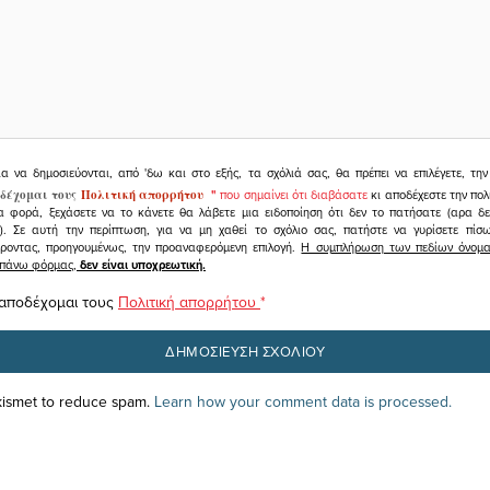
ια να δημοσιεύονται, από 'δω και στο εξής, τα σχόλιά σας, θα πρέπει να επιλέγετε, τ
δέχομαι τους
Πολιτική απορρήτου
"
που σημαίνει ότι διαβάσατε
κι αποδέχεστε την πολ
α φορά, ξεχάσετε να το κάνετε θα λάβετε μια ειδοποίηση ότι δεν το πατήσατε (αρα δ
υ). Σε αυτή την περίπτωση, για να μη χαθεί το σχόλιο σας, πατήστε να γυρίσετε πί
άροντας, προηγουμένως, την προαναφερόμενη επιλογή.
Η συμπλήρωση των πεδίων όνομα,
ραπάνω φόρμας,
δεν είναι υποχρεωτική.
 αποδέχομαι τους
Πολιτική απορρήτου
*
Akismet to reduce spam.
Learn how your comment data is processed.