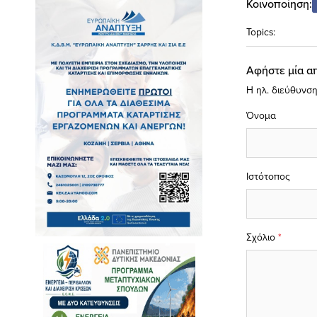
Κοινοποίηση:
Topics:
Αφήστε μία α
Η ηλ. διεύθυνση
Όνομα
Ιστότοπος
Σχόλιο
*