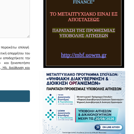
ην παρακάτω επιλογή
ιτική απορρήτου του
εν αποδεχτήκατε την
σω και ξαναπατήστε
 Ηλ. διεύθυνση και