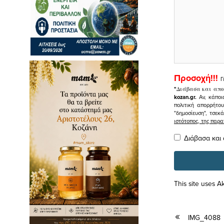
Προσοχή!!!
Γ
"
Διάβασα και απο
kozan.gr.
Αν, κάποι
πολιτική απορρήτο
"δημοσίευση", τσεκ
ιστότοπος, της πα
Διάβασα και
This site uses 
IMG_4088