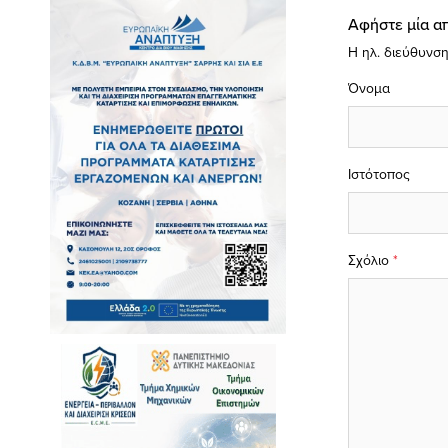
Αφήστε μία α
Η ηλ. διεύθυνση
Όνομα
Ιστότοπος
Σχόλιο
*