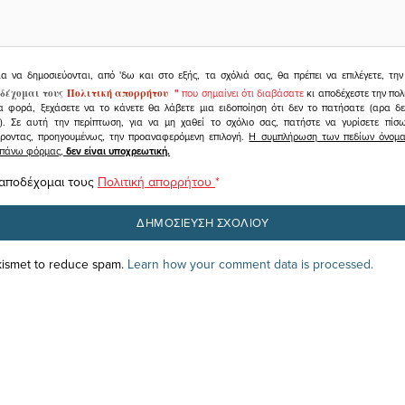
ια να δημοσιεύονται, από 'δω και στο εξής, τα σχόλιά σας, θα πρέπει να επιλέγετε, τ
δέχομαι τους
Πολιτική απορρήτου
"
που σημαίνει ότι διαβάσατε
κι αποδέχεστε την πολ
α φορά, ξεχάσετε να το κάνετε θα λάβετε μια ειδοποίηση ότι δεν το πατήσατε (αρα δ
υ). Σε αυτή την περίπτωση, για να μη χαθεί το σχόλιο σας, πατήστε να γυρίσετε πί
άροντας, προηγουμένως, την προαναφερόμενη επιλογή.
Η συμπλήρωση των πεδίων όνομα,
ραπάνω φόρμας,
δεν είναι υποχρεωτική.
 αποδέχομαι τους
Πολιτική απορρήτου
*
Akismet to reduce spam.
Learn how your comment data is processed.