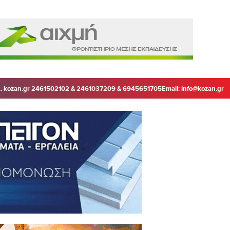
. kozan.gr 2461502102 & 2461037209 & 6945651705
Email:
info@kozan.gr