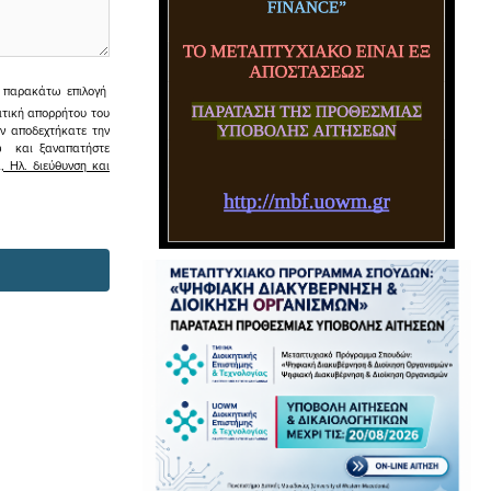
ην παρακάτω επιλογή
ιτική απορρήτου του
εν αποδεχτήκατε την
σω και ξαναπατήστε
 Ηλ. διεύθυνση και