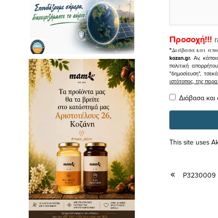
Προσοχή!!!
Γ
"
Διάβασα και απο
kozan.gr.
Αν, κάποι
πολιτική απορρήτο
"δημοσίευση", τσεκ
ιστότοπος, της πα
Διάβασα και
This site uses 
P3230009