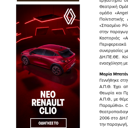
εργαστήρια σε
Θεατρική Ομάδ
ομάδα «Angel
Πολιτιστικής
«Σπασμένο Ρόδ
στην παραγωγή
Καστοριάς «Α
Περιφερειακά 
συνεργασίες με
ΔΗ.ΠΕ.ΘΕ. Κοζ
ενασχόληση με 
Μαρία Μπατάν
Γεννήθηκε στη
Α.Π.Θ. Έχει 
Θεωρία και Π
Α.Π.Θ., με θέ
Παραμύθια». Ω
θεατροπαιδαγω
2006 στο ΔΗ.Π
την παραγωγή,