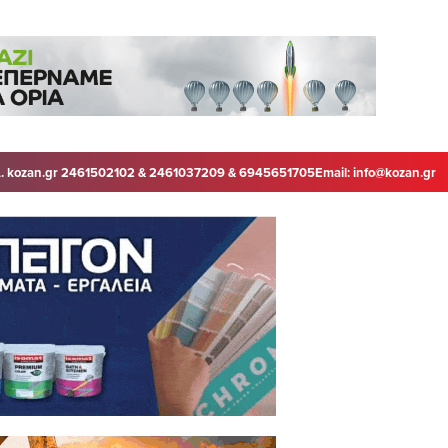
. kozan.gr 2461502102 & 2461037209 & 6945651705
Email:
info@kozan.gr