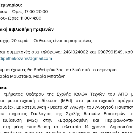
εμιναρίου:
ϊου – Ώρες: 17:00-20:00
ου- Ώρες: 11:00-14:00
ρική Βιβλιοθήκη Γρεβενών
χής: 20 ευρώ – Οι θέσεις είναι περιορισμένες
και συμμετοχές στα τηλέφωνα: 2461024062 και 6987991949, κα
.dipethekozanis@gmail.com
υμμετέχοντες θα δοθεί φάκελος με υλικό από το σεμινάριο
ρία Μουστάκα, Μαρία Μπατάνη
κα:
υ τμήματος Θεάτρου της Σχολής Καλών Τεχνών του ΑΠΘ μ
και μεταπτυχιακή ειδίκευση (MEd) στο μεταπτυχιακό πρόγ
ουδές», με κατεύθυνση «Θεατρική Αγωγή» του Ανοιχτού Πανεπισ
του τμήματος Γεωλογίας της Σχολής θετικών Επιστημών το
ή ειδίκευση (MSc) στην «Εφαρμοσμένη και Περιβαλλοντικ
ς στη μέση εκπαίδευση τα τελευταία 14 χρόνια. Δημοσιεύσεις