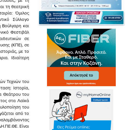
στάσεις, με τη
αι τη θεατρική
αιρία: Όμιλος
ντικό Σύλλογο
ή Βούλγαρη και
ωνικό Φεστιβάλ
αιδευτικών σε
υσης (ΚΠΕ), σε
αστοριάς, με το
ρια. Ιδιαίτερη
λών Τεχνών του
αση: Ιστορία,
α Θεάτρου του
ατος στα Λαϊκά
 υλοποίηση του
γάζεται από το
αναλαμβάνοντας
Η.ΠΕ.ΘΕ. Είναι