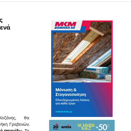
ς
βενά
Κοζάνη
ς, θα
θήκη Γρεβενών,
ό παιχνίδι»
. Το