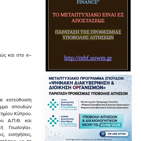
θώς και στο
e
–
ε κατεύθυνση
ραμμα σπουδών
τημίου Κύπρου.
υ Α.Π.Θ. και
ή Γεωλογία».
, εισηγήσεις,