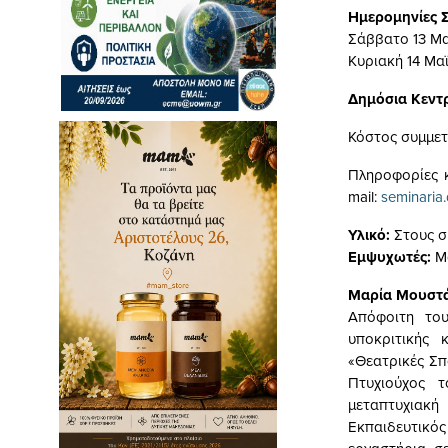
Ημερομηνίες Σ
Σάββατο 13 Μα
Κυριακή 14 Μαϊ
Δημόσια Κεντ
Κόστος συμμετο
Πληροφορίες 
mail
:
seminaria
Υλικό:
Στους σ
Εμψυχωτές:
Μα
Μαρία Μουστά
Απόφοιτη το
υποκριτικής 
«Θεατρικές Σπ
Πτυχιούχος 
μεταπτυχιακ
Εκπαιδευτικό