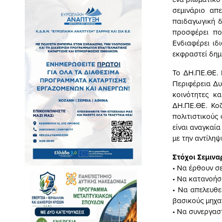
σεμινάριο απ
παιδαγωγική δ
προσφέρει πο
Ενδιαφέρει ιδ
εκφραστεί δημ
Το ΔΗ.ΠΕ.ΘΕ.
Περιφέρεια Δυ
κοινότητες κ
ΔΗ.ΠΕ.ΘΕ. Κο
πολιτιστικούς
είναι αναγκαία
με την αντίληψ
Στόχοι Σεμινα
• Να έρθουν σε
• Να κατανοήσο
• Να απελευθε
βασικούς μηχα
• Να συνεργασ