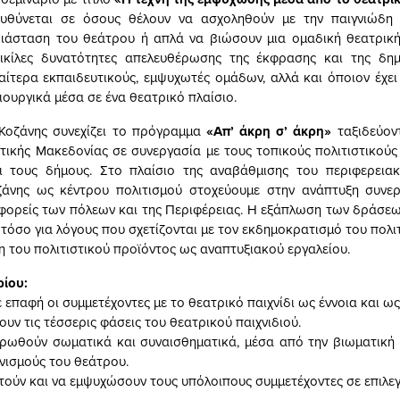
ευθύνεται σε όσους θέλουν να ασχοληθούν με την παιγνιώδη 
ιάσταση του θεάτρου ή απλά να βιώσουν μια ομαδική θεατρική
ικίλες δυνατότητες απελευθέρωσης της έκφρασης και της δημι
ιαίτερα εκπαιδευτικούς, εμψυχωτές ομάδων, αλλά και όποιον έχει
ιουργικά μέσα σε ένα θεατρικό πλαίσιο.
 Κοζάνης συνεχίζει το πρόγραμμα
«Απ’ άκρη σ’ άκρη»
ταξιδεύον
τικής Μακεδονίας σε συνεργασία με τους τοπικούς πολιτιστικούς 
αι τους δήμους. Στο πλαίσιο της αναβάθμισης του περιφερεια
ζάνης ως κέντρου πολιτισμού στοχεύουμε στην ανάπτυξη συνερ
 φορείς των πόλεων και της Περιφέρειας. Η εξάπλωση των δράσε
 τόσο για λόγους που σχετίζονται με τον εκδημοκρατισμό του πολι
η του πολιτιστικού προϊόντος ως αναπτυξιακού εργαλείου.
ρίου:
 επαφή οι συμμετέχοντες με το θεατρικό παιχνίδι ως έννοια και ως
υν τις τέσσερις φάσεις του θεατρικού παιχνιδιού.
ρωθούν σωματικά και συναισθηματικά, μέσα από την βιωματική
νισμούς του θεάτρου.
τούν και να εμψυχώσουν τους υπόλοιπους συμμετέχοντες σε επιλεγ