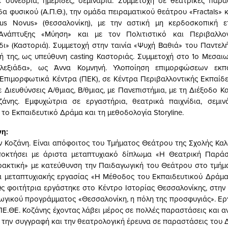
 συνέδρια, ημερίδες, σεμινάρια. Συμμετοχή σε θεατρικές παρα
α φυσικού (Α.Π.Θ.), την ομάδα πειραματικού θεάτρου «Fractals» κ
us Novus» (θεσσαλονίκη), με την αστική μη κερδοσκοπική ετ
 Ανάπτυξης «Μύηση» και με τον Πολιτιστικό και Περιβαλλο
ι» (Καστοριά). Συμμετοχή στην ταινία «Ψυχή Βαθιά» του Παντελ
 της, ως υπεύθυνη casting Καστοριάς. Συμμετοχή στο 1ο Μεσαι
λεξιάδα», ως Άννα Κομνηνή. Υλοποίηση επιμορφώσεων εκπ
Επιμορφωτικά Κέντρα (ΠΕΚ), σε Κέντρα Περιβαλλοντικής Εκπαίδε
 Διευθύνσεις Α/θμιας, Β/θμιας, με Πανεπιστήμια, με τη Διέξοδο Κ
άνης. Εμφυχώτρια σε εργαστήρια, θεατρικά παιχνίδια, σεμινά
το Εκπαιδευτικό Δράμα και τη μεθοδολογία Storyline.
η:
ν Κοζάνη. Είναι απόφοιτος του Τμήματος Θεάτρου της Σχολής Κα
αποκτήσει με άριστα μεταπτυχιακό δίπλωμα «Η Θεατρική Παράστ
ρακτική» με κατεύθυνση την Παιδαγωγική του Θεάτρου στο τμήμ
μα μεταπτυχιακής εργασίας «Η Μέθοδος του Εκπαιδευτικού Δράμ
ς φοιτήτρια εργάστηκε στο Κέντρο Ιστορίας Θεσσαλονίκης, στην
γικού προγράμματος «Θεσσαλονίκη, η πόλη της προσφυγιάς». Ερ
Ε.ΘΕ. Κοζάνης έχοντας λάβει μέρος σε πολλές παραστάσεις και 
 την συγγραφή και την θεατρολογική έρευνα σε παραστάσεις του Δ