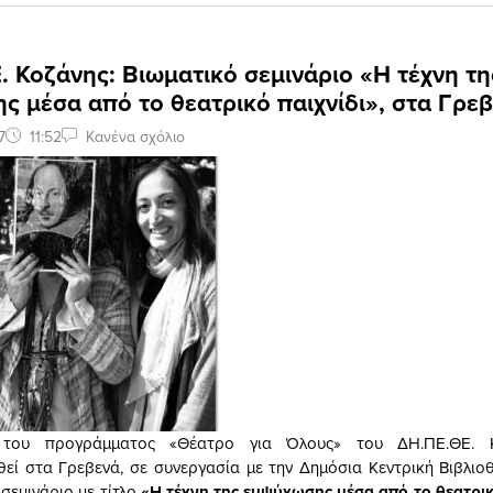
 Κοζάνης: Βιωματικό σεμινάριο «Η τέχνη τη
 μέσα από το θεατρικό παιχνίδι», στα Γρε
7
11:52
Κανένα σχόλιο
 του προγράμματος «Θέατρο για Όλους» του ΔΗ.ΠΕ.ΘΕ. 
εί στα Γρεβενά, σε συνεργασία με την Δημόσια Κεντρική Βιβλιο
σεμινάριο με τίτλο
«Η τέχνη της εμψύχωσης μέσα από το θεατρικ