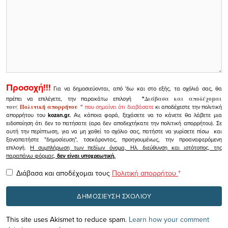
Προσοχή!!!
Για να δημοσιεύονται, από 'δω και στο εξής, τα σχόλιά σας, θα
πρέπει να επιλέγετε, την παρακάτω επιλογή
"
Διάβασα και αποδέχομαι
τους
Πολιτική απορρήτου
"
που σημαίνει ότι διαβάσατε
κι αποδέχεστε την πολιτική
απορρήτου του
kozan.gr.
Αν, κάποια φορά, ξεχάσετε να το κάνετε θα λάβετε μια
ειδοποίηση ότι δεν το πατήσατε (αρα δεν αποδεχτήκατε την πολιτική απορρήτου). Σε
αυτή την περίπτωση, για να μη χαθεί το σχόλιο σας, πατήστε να γυρίσετε πίσω και
ξαναπατήστε "δημοσίευση", τσεκάροντας, προηγουμένως, την προαναφερόμενη
επιλογή.
Η συμπλήρωση των πεδίων όνομα, Ηλ. διεύθυνση και ιστότοπος, της
παραπάνω φόρμας,
δεν είναι υποχρεωτική.
Διάβασα και αποδέχομαι τους
Πολιτική απορρήτου
*
This site uses Akismet to reduce spam.
Learn how your comment