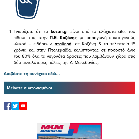
Γνωρίζετε ότι το
kozan.gr
είναι από τα ελάχιστα
site, του
είδους του,
στην
Π.Ε. Κοζάνης
, με παραγωγή πρωτογενούς
υλικού – ειδήσεων,
σταθερά,
σε Κοζάνη & τα τελευταία 15
χρόνια και στην Πτολεμαΐδα, καλύπτοντας σε ποσοστό άνω
του 80% όλα τα γεγονότα δράσεις που λαμβάνουν χώρα στις
δύο μεγαλύτερες πόλεις της Δ. Μακεδονίας;
Διαβάστε τη συνέχεια εδώ...
Μείνετε συντονισμένοι