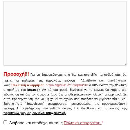
Προσοχή!!!
Για να δημοσιεύονται, από 'δω και στο εξής, τα σχόλιά σας, θα
πρέπει να επιλέγετε, την παρακάτω επιλογή
"
Διάβασα και αποδέχομαι
τους
Πολιτική απορρήτου
"
που σημαίνει ότι διαβάσατε
κι αποδέχεστε την πολιτική
απορρήτου του
kozan.gr.
Αν, κάποια φορά, ξεχάσετε να το κάνετε θα λάβετε μια
ειδοποίηση ότι δεν το πατήσατε (αρα δεν αποδεχτήκατε την πολιτική απορρήτου). Σε
αυτή την περίπτωση, για να μη χαθεί το σχόλιο σας, πατήστε να γυρίσετε πίσω και
ξαναπατήστε "δημοσίευση", τσεκάροντας, προηγουμένως, την προαναφερόμενη
επιλογή.
Η συμπλήρωση των πεδίων όνομα, Ηλ. διεύθυνση και ιστότοπος, της
παραπάνω φόρμας,
δεν είναι υποχρεωτική.
Διάβασα και αποδέχομαι τους
Πολιτική απορρήτου
*