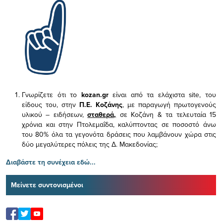
Γνωρίζετε ότι το
kozan.gr
είναι από τα ελάχιστα
site, του
είδους του,
στην
Π.Ε. Κοζάνης
, με παραγωγή πρωτογενούς
υλικού – ειδήσεων,
σταθερά,
σε Κοζάνη & τα τελευταία 15
χρόνια και στην Πτολεμαΐδα, καλύπτοντας σε ποσοστό άνω
του 80% όλα τα γεγονότα δράσεις που λαμβάνουν χώρα στις
δύο μεγαλύτερες πόλεις της Δ. Μακεδονίας;
Διαβάστε τη συνέχεια εδώ...
Μείνετε συντονισμένοι