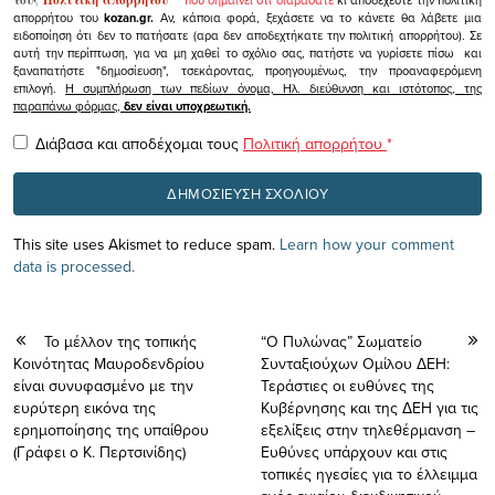
τους
Πολιτική απορρήτου
"
που σημαίνει ότι διαβάσατε
κι αποδέχεστε την πολιτική
απορρήτου του
kozan.gr.
Αν, κάποια φορά, ξεχάσετε να το κάνετε θα λάβετε μια
ειδοποίηση ότι δεν το πατήσατε (αρα δεν αποδεχτήκατε την πολιτική απορρήτου). Σε
αυτή την περίπτωση, για να μη χαθεί το σχόλιο σας, πατήστε να γυρίσετε πίσω και
ξαναπατήστε "δημοσίευση", τσεκάροντας, προηγουμένως, την προαναφερόμενη
επιλογή.
Η συμπλήρωση των πεδίων όνομα, Ηλ. διεύθυνση και ιστότοπος, της
παραπάνω φόρμας,
δεν είναι υποχρεωτική.
Διάβασα και αποδέχομαι τους
Πολιτική απορρήτου
*
This site uses Akismet to reduce spam.
Learn how your comment
data is processed.
Το μέλλον της τοπικής
“Ο Πυλώνας” Σωματείο
Κοινότητας Μαυροδενδρίου
Συνταξιούχων Ομίλου ΔΕΗ:
είναι συνυφασμένο με την
Τεράστιες οι ευθύνες της
ευρύτερη εικόνα της
Κυβέρνησης και της ΔΕΗ για τις
ερημοποίησης της υπαίθρου
εξελίξεις στην τηλεθέρμανση –
(Γράφει ο Κ. Περτσινίδης)
Ευθύνες υπάρχουν και στις
τοπικές ηγεσίες για το έλλειμμα