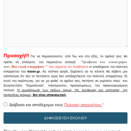
Προσοχή!!!
Για να δημοσιεύονται, από 'δω και στο εξής, τα σχόλιά σας, θα
πρέπει να επιλέγετε, την παρακάτω επιλογή
"
Διάβασα και αποδέχομαι
τους
Πολιτική απορρήτου
"
που σημαίνει ότι διαβάσατε
κι αποδέχεστε την πολιτική
απορρήτου του
kozan.gr.
Αν, κάποια φορά, ξεχάσετε να το κάνετε θα λάβετε μια
ειδοποίηση ότι δεν το πατήσατε (αρα δεν αποδεχτήκατε την πολιτική απορρήτου). Σε
αυτή την περίπτωση, για να μη χαθεί το σχόλιο σας, πατήστε να γυρίσετε πίσω και
ξαναπατήστε "δημοσίευση", τσεκάροντας, προηγουμένως, την προαναφερόμενη
επιλογή.
Η συμπλήρωση των πεδίων όνομα, Ηλ. διεύθυνση και ιστότοπος, της
παραπάνω φόρμας,
δεν είναι υποχρεωτική.
Διάβασα και αποδέχομαι τους
Πολιτική απορρήτου
*