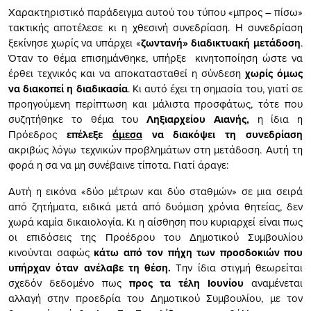
Χαρακτηριστικό παράδειγμα αυτού του τύπου «μπρος – πίσω»
τακτικής αποτέλεσε κι η χθεσινή συνεδρίαση. Η συνεδρίαση
ξεκίνησε χωρίς να υπάρχει «
ζωντανή» διαδικτυακή μετάδοση
.
Όταν το θέμα επισημάνθηκε, υπήρξε κινητοποίηση ώστε να
έρθει τεχνικός και να αποκατασταθεί η σύνδεση
χωρίς όμως
να διακοπεί η διαδικασία
. Κι αυτό έχει τη σημασία του, γιατί σε
προηγούμενη περίπτωση και μάλιστα προσφάτως, τότε που
συζητήθηκε το θέμα του
Ληξιαρχείου Αιανής,
η ίδια η
Πρόεδρος
επέλεξε
άμεσα
να διακόψει τη συνεδρίαση
ακριβώς λόγω τεχνικών προβλημάτων στη μετάδοση. Αυτή τη
φορά η σα να μη συνέβαινε τίποτα. Γιατί άραγε:
Αυτή η εικόνα «δύο μέτρων και δύο σταθμών» σε μια σειρά
από ζητήματα, ειδικά μετά από δυόμιση χρόνια θητείας, δεν
χωρά καμία δικαιολογία. Κι η αίσθηση που κυριαρχεί είναι πως
οι επιδόσεις της Προέδρου του Δημοτικού Συμβουλίου
κινούνται σαφώς
κάτω από τον πήχη των προσδοκιών που
υπήρχαν όταν ανέλαβε τη θέση.
Την ίδια στιγμή θεωρείται
σχεδόν δεδομένο πως
προς τα τέλη Ιουνίου
αναμένεται
αλλαγή στην προεδρία του Δημοτικού Συμβουλίου, με τον