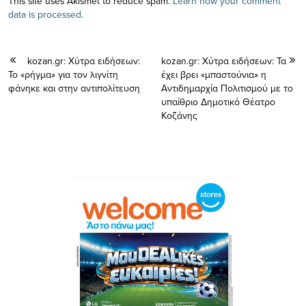
This site uses Akismet to reduce spam.
Learn how your comment
data is processed.
kozan.gr: Χύτρα ειδήσεων:
kozan.gr: Χύτρα ειδήσεων: Τα
Το «ρήγμα» για τον λιγνίτη
έχει βρει «μπαστούνια» η
φάνηκε και στην αντιπολίτευση
Αντιδημαρχία Πολιτισμού με το
υπαίθριο Δημοτικό Θέατρο
Κοζάνης