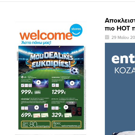
Αποκλεισ
πιο HOT 
29 Μαΐου 2