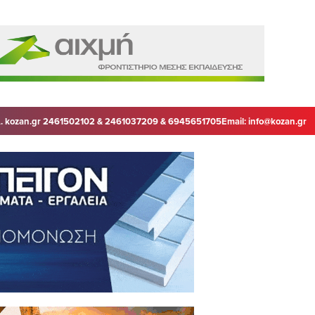
. kozan.gr 2461502102 & 2461037209 & 6945651705
Email:
info@kozan.gr