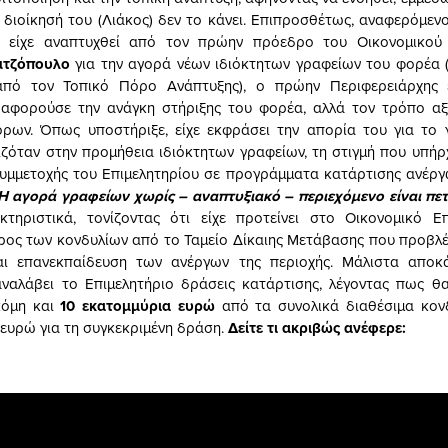
ή διοίκησή του (Λιάκος) δεν το κάνει. Επιπροσθέτως, αναφερόμεν
 είχε αναπτυχθεί από τον πρώην πρόεδρο του Οικονομικού 
μτζόπουλο
για την αγορά νέων ιδιόκτητων γραφείων του φορέα 
από τον Τοπικό Πόρο Ανάπτυξης), ο πρώην Περιφερειάρχης 
 αφορούσε την ανάγκη στήριξης του φορέα, αλλά τον τρόπο αξ
ρων. Όπως υποστήριξε, είχε εκφράσει την απορία του για το 
ιζόταν στην προμήθεια ιδιόκτητων γραφείων, τη στιγμή που υπήρ
υμμετοχής του Επιμελητηρίου σε προγράμματα κατάρτισης ανέργ
Η αγορά γραφείων χωρίς – αναπτυξιακό – περιεχόμενο είναι πε
κτηριστικά, τονίζοντας ότι είχε προτείνει στο Οικονομικό Επ
έρος των κονδυλίων από το Ταμείο Δίκαιης Μετάβασης που προβλέ
αι επανεκπαίδευση των ανέργων της περιοχής. Μάλιστα αποκά
αναλάβει το Επιμελητήριο δράσεις κατάρτισης, λέγοντας πως 
κόμη και
10 εκατομμύρια ευρώ
από τα συνολικά διαθέσιμα κον
ευρώ για τη συγκεκριμένη δράση.
Δείτε τι ακριβώς ανέφερε: