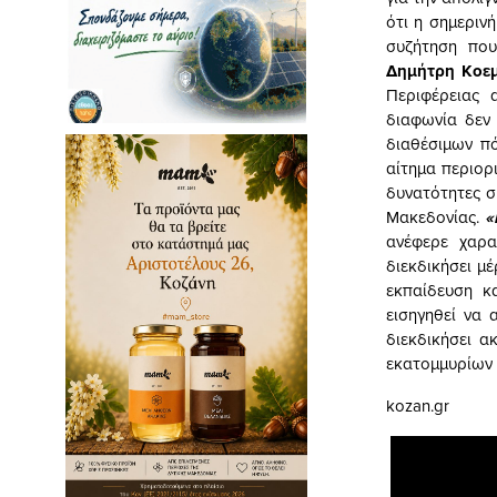
ότι η σημεριν
συζήτηση που
Δημήτρη Κοε
Περιφέρειας 
διαφωνία δεν
διαθέσιμων πό
αίτημα περιορ
δυνατότητες σ
Μακεδονίας.
«
ανέφερε χαρα
διεκδικήσει μ
εκπαίδευση κ
εισηγηθεί να 
διεκδικήσει α
εκατομμυρίων 
kozan.gr