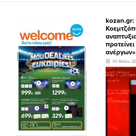
kozan.gr:
Κοεμτζόπ
αναπτυξια
προτείνει
ανέργων» 
30 Μαΐου 2