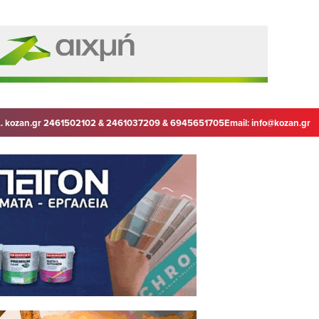
. kozan.gr 2461502102 & 2461037209 & 6945651705
Email:
info@kozan.gr