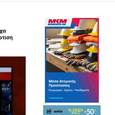
ίχα
ρτιση