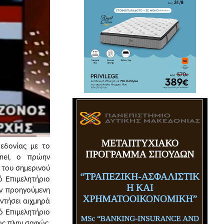
εδονίας με το
nel, ο πρώην
, του σημερινού
ό Επιμελητήριο
ην προηγούμενη
αντήσει αιχμηρά
ό Επιμελητήριο
σως πλην σαφώς,