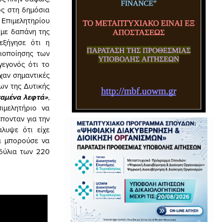
ος στη δημόσια
Επιμελητηρίου
(με δαπάνη της
εξήγησε ότι η
ιοποίησης των
γεγονός ότι το
χαν σημαντικές
ων της Δυτικής
ταμένα λεφτά»
,
ιμελητήριο να
πονταν για την
λυψε ότι είχε
θα μπορούσε να
δύλια των 220