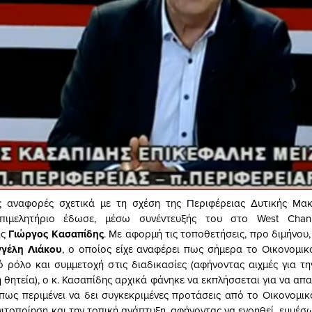
ς αναφορές σχετικά με τη σχέση της Περιφέρειας Δυτικής Μακ
Επιμελητήριο έδωσε, μέσω συνέντευξής του στο West Chan
ης
Γιώργος Κασαπίδης
. Με αφορμή τις τοποθετήσεις, προ διμήνου
γέλη Λιάκου
, ο οποίος είχε αναφέρει πως σήμερα το Οικονομικ
γό ρόλο και συμμετοχή στις διαδικασίες (αφήνοντας αιχμές για τ
 θητεία), ο κ. Κασαπίδης αρχικά φάνηκε να εκπλήσσεται για να απ
πως περιμένει να δει συγκεκριμένες προτάσεις από το Οικονομικ
νιτοποίηση και την τοπική ανάπτυξη, αφήνοντας να ενοηθεί, εμμέ