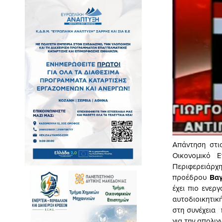
Απάντηση στι
Οικονομικό 
Περιφερειάρχ
προέδρου
Βαγ
έχει πιο ενερ
αυτοδιοικητική
στη συνέχεια 
για την απολιγ