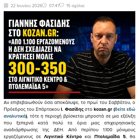
22 Ιουνίου 2026
07:47
15 σχόλια
Αν επιβεβαιωθούν όσα αποκάλυψε, το πρωί του Σαββάτου, ο
Πρόεδρος του Σπάρτακου
Ι. Φασίδης
στο
kozan.gr (
δείτε εδώ
αναλυτικά
)
, τότε η περιοχή βρίσκεται μπροστά σε μια εξέλιξη
που ξεπερνά κατά πολύ τα όρια μιας επιχειρησιακής
αναδιάρθρωσης της ΔΕΗ. Από περίπου 1.100 μόνιμους
εργαζόμενους σε
Λιγνιτικό Κέντρο
και
Πτολεμαΐδα 5
, θα