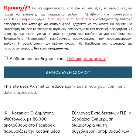
Προσοχή!!!
Για να δημοσιεύονται, από 'δω και στο εξής, τα σχόλιά σας, θα
πρέπει να επιλέγετε, την παρακάτω επιλογή
"
Διάβασα και αποδέχομαι
τους
Πολιτική απορρήτου
"
που σημαίνει ότι διαβάσατε
κι αποδέχεστε την πολιτική
απορρήτου του
kozan.gr.
Αν, κάποια φορά, ξεχάσετε να το κάνετε θα λάβετε μια
ειδοποίηση ότι δεν το πατήσατε (αρα δεν αποδεχτήκατε την πολιτική απορρήτου). Σε
αυτή την περίπτωση, για να μη χαθεί το σχόλιο σας, πατήστε να γυρίσετε πίσω και
ξαναπατήστε "δημοσίευση", τσεκάροντας, προηγουμένως, την προαναφερόμενη
επιλογή.
Η συμπλήρωση των πεδίων όνομα, Ηλ. διεύθυνση και ιστότοπος, της
παραπάνω φόρμας,
δεν είναι υποχρεωτική.
Διάβασα και αποδέχομαι τους
Πολιτική απορρήτου
*
This site uses Akismet to reduce spam.
Learn how your comment
data is processed.
kozan.gr: Ο Δημήτρης
Σύλλογος Εκπαιδευτικών Π.Ε
Ψεύτογλου, με 86.000
Εορδαίας: Eνημέρωση
ακολούθους στο Facebook,
διαμαρτυρία για τη
παρουσιάζει την Κοζάνη μέσα
συγχώνευση, υποβιβασμό των