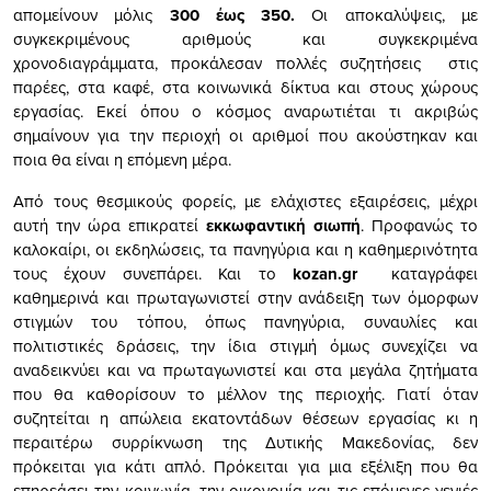
απομείνουν μόλις
300 έως 350.
Οι αποκαλύψεις, με
συγκεκριμένους αριθμούς και συγκεκριμένα
χρονοδιαγράμματα, προκάλεσαν πολλές συζητήσεις στις
παρέες, στα καφέ, στα κοινωνικά δίκτυα και στους χώρους
εργασίας. Εκεί όπου ο κόσμος αναρωτιέται τι ακριβώς
σημαίνουν για την περιοχή οι αριθμοί που ακούστηκαν και
ποια θα είναι η επόμενη μέρα.
Από τους θεσμικούς φορείς, με ελάχιστες εξαιρέσεις, μέχρι
αυτή την ώρα επικρατεί
εκκωφαντική σιωπή
. Προφανώς το
καλοκαίρι, οι εκδηλώσεις, τα πανηγύρια και η καθημερινότητα
τους έχουν συνεπάρει. Και το
kozan.gr
καταγράφει
καθημερινά και πρωταγωνιστεί στην ανάδειξη των όμορφων
στιγμών του τόπου, όπως πανηγύρια, συναυλίες και
πολιτιστικές δράσεις, την ίδια στιγμή όμως συνεχίζει να
αναδεικνύει και να πρωταγωνιστεί και στα μεγάλα ζητήματα
που θα καθορίσουν το μέλλον της περιοχής. Γιατί όταν
συζητείται η απώλεια εκατοντάδων θέσεων εργασίας κι η
περαιτέρω συρρίκνωση της Δυτικής Μακεδονίας, δεν
πρόκειται για κάτι απλό. Πρόκειται για μια εξέλιξη που θα
επηρεάσει την κοινωνία, την οικονομία και τις επόμενες γενιές