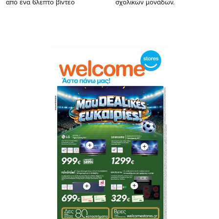
από ένα 6λεπτο βίντεο
σχολικών μονάδων.