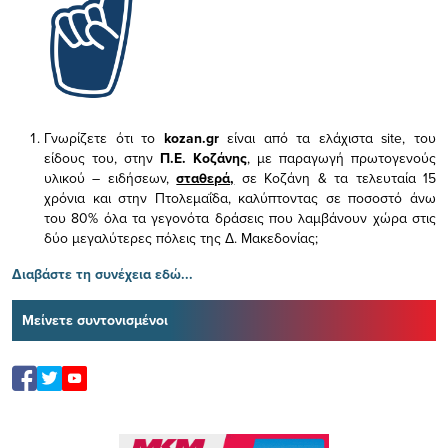
Γνωρίζετε ότι το
kozan.gr
είναι από τα ελάχιστα
site, του
είδους του,
στην
Π.Ε. Κοζάνης
, με παραγωγή πρωτογενούς
υλικού – ειδήσεων,
σταθερά,
σε Κοζάνη & τα τελευταία 15
χρόνια και στην Πτολεμαΐδα, καλύπτοντας σε ποσοστό άνω
του 80% όλα τα γεγονότα δράσεις που λαμβάνουν χώρα στις
δύο μεγαλύτερες πόλεις της Δ. Μακεδονίας;
Διαβάστε τη συνέχεια εδώ...
Μείνετε συντονισμένοι