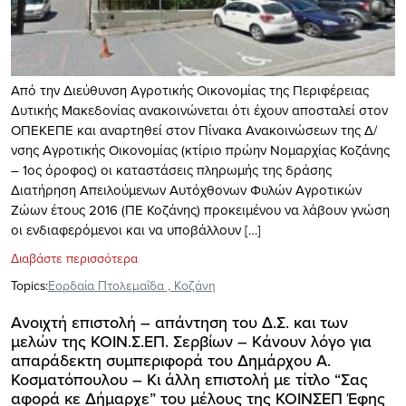
Από την Διεύθυνση Αγροτικής Οικονομίας της Περιφέρειας
Δυτικής Μακεδονίας ανακοινώνεται ότι έχουν αποσταλεί στον
ΟΠΕΚΕΠΕ και αναρτηθεί στον Πίνακα Ανακοινώσεων της Δ/
νσης Αγροτικής Οικονομίας (κτίριο πρώην Νομαρχίας Κοζάνης
– 1ος όροφος) οι καταστάσεις πληρωμής της δράσης
Διατήρηση Απειλούμενων Αυτόχθονων Φυλών Αγροτικών
Ζώων έτους 2016 (ΠΕ Κοζάνης) προκειμένου να λάβουν γνώση
οι ενδιαφερόμενοι και να υποβάλλουν […]
Διαβάστε περισσότερα
Topics:
Εορδαία Πτολεμαΐδα
,
Κοζάνη
Ανοιχτή επιστολή – απάντηση του Δ.Σ. και των
μελών της ΚΟΙΝ.Σ.ΕΠ. Σερβίων – Kάνουν λόγο για
απαράδεκτη συμπεριφορά του Δημάρχου Α.
Κοσματόπουλου – Κι άλλη επιστολή με τίτλο “Σας
αφορά κε Δήμαρχε” του μέλους της ΚΟΙΝΣΕΠ Έφης