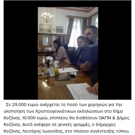
Σε 29.000 ευρώ ανέρχεται το ποσό των χορηγιών για την
υλοποίηση των Χριστουγεννιάτικων εκδηλώσεων στο δήμο
Κοζάνης. 10.000 ευρώ, επιπλέον, θα διαθέσουν ΟΑΠΝ & Δήμος
Κοζάνης. Αυτά ανέφερε σε γενικές γραμμές, ο δήμαρχος
Κοζάνης, Λευτέρης Ιωαννίδης, στο πλαίσιο συνέντευξης τύπου,