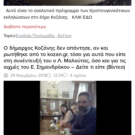
Αυτό είναι το αναλυτικό πρόγραμμα των Χριστουγεννιάτικων
εκδηλώσεων στο δήμο Κοζάνης. KΛΙΚ ΕΔΩ
Διαβάστε περισσότερα
Topics:
Εορδαία Πτολεμαΐδα
,
Κοζάνη
Ο δήμαρχος Κοζάνης δεν απάντησε, αν και
ρωτήθηκε από το kozan.gr, τόσo για αυτά που είπε
στη συνέντευξή του ο Λ. Μαλούτας, όσο και για τις
αιχμές του Ε. Σημανδράκου – Δείτε τι είπε (Βίντεο)
29 Νοεμβρίου 2018
12:34
4 σχόλια