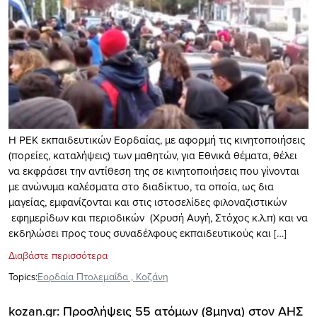
H ΡΕΚ εκπαιδευτικών Εορδαίας, με αφορμή τις κινητοποιήσεις
(πορείες, καταλήψεις) των μαθητών, για Εθνικά θέματα, θέλει
να εκφράσει την αντίθεση της σε κινητοποιήσεις που γίνονται
με ανώνυμα καλέσματα στο διαδίκτυο, τα οποία, ως δια
μαγείας, εμφανίζονται και στις ιστοσελίδες φιλοναζιστικών
εφημερίδων και περιοδικών (Χρυσή Αυγή, Στόχος κ.λ.π) και να
εκδηλώσει προς τους συναδέλφους εκπαιδευτικούς και […]
Διαβάστε περισσότερα
Topics:
Εορδαία Πτολεμαΐδα
,
Κοζάνη
kozan.gr: Προσλήψεις 55 ατόμων (8μηνα) στον ΑΗΣ