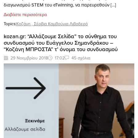
διαγωνισμού STEM του eTwinning, να παρευρεθούν […]
Διαβάστε περισσότερα
Topics:
Κοζάνη
,
Σέρβια Καμβούνια Λιβαδερό
kozan.gr: “Aλλάζουμε Σελίδα” το σύνθημα του
συνδυασμού του Ευάγγελου Σημανδράκου –
“Κοζάνη ΜΠΡΟΣΤΑ” τ’ όνομα του συνδυασμού
29 Νοεμβρίου 2018
17:02
45 σχόλια