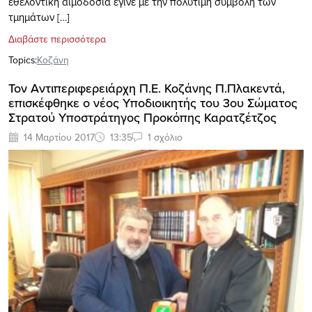
εθελοντική αιμοδοσία έγινε με την πολύτιμη συμβολή των
τμημάτων […]
Διαβάστε περισσότερα
Topics:
Κοζάνη
Τον Αντιπεριφερειάρχη Π.Ε. Κοζάνης Π.Πλακεντά,
επισκέφθηκε ο νέος Υποδιοικητής του 3ου Σώματος
Στρατού Υποστράτηγος Προκόπης Καρατζέτζος
14 Μαρτίου 2017
13:35
1 σχόλιο