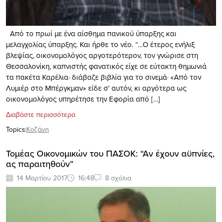
Από το πρωί με ένα αίσθημα πανικού ύπαρξης και
μελαγχολίας ύπαρξης. Και ήρθε το νέο. “…Ο έτερος ενήλιξ
βλεψίας, οικονομολόγος αργοτερότερον, τον γνώρισε στη
Θεσσαλονίκη, καπνιστής φανατικός είχε σε εύτακτη θημωνιά
τα πακέτα Καρέλια· διάβαζε βιβλία για το σινεμά· «Από τον
Λυμιέρ στο Μπέργκμαν» είδε σ’ αυτόν, κι αργότερα ως
οικονομολόγος υπηρέτησε την Εφορία από […]
Διαβάστε περισσότερα
Topics:
Κοζάνη
Τομέας Οικονομικών του ΠΑΣΟΚ: “Αν έχουν αϋπνίες,
ας παραιτηθούν”
14 Μαρτίου 2017
16:48
8 σχόλια