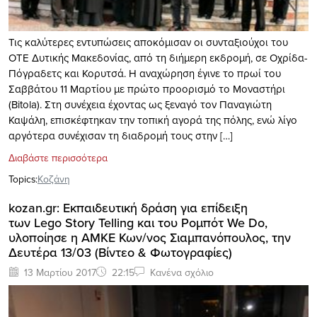
Τις καλύτερες εντυπώσεις αποκόμισαν οι συνταξιούχοι του
ΟΤΕ Δυτικής Μακεδονίας, από τη διήμερη εκδρομή, σε Οχρίδα-
Πόγραδετς και Κορυτσά. Η αναχώρηση έγινε το πρωί του
Σαββάτου 11 Μαρτίου με πρώτο προορισμό το Μοναστήρι
(Bitola). Στη συνέχεια έχοντας ως ξεναγό τον Παναγιώτη
Καψάλη, επισκέφτηκαν την τοπική αγορά της πόλης, ενώ λίγο
αργότερα συνέχισαν τη διαδρομή τους στην […]
Διαβάστε περισσότερα
Topics:
Κοζάνη
kozan.gr: Εκπαιδευτική δράση για επίδειξη
των Lego Story Telling και του Ρομπότ We Do,
υλοποίησε η ΑΜΚΕ Κων/νος Σιαμπανόπουλος, την
Δευτέρα 13/03 (Bίντεο & Φωτογραφίες)
13 Μαρτίου 2017
22:15
Κανένα σχόλιο