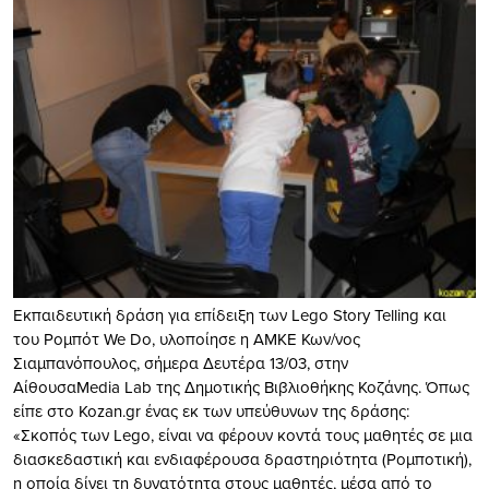
Εκπαιδευτική δράση για επίδειξη των Lego Story Telling και
του Ρομπότ We Do, υλοποίησε η ΑΜΚΕ Κων/νος
Σιαμπανόπουλος, σήμερα Δευτέρα 13/03, στην
ΑίθουσαMedia Lab της Δημοτικής Βιβλιοθήκης Κοζάνης. Όπως
είπε στο Kozan.gr ένας εκ των υπεύθυνων της δράσης:
«Σκοπός των Lego, είναι να φέρουν κοντά τους μαθητές σε μια
διασκεδαστική και ενδιαφέρουσα δραστηριότητα (Ρομποτική),
η οποία δίνει τη δυνατότητα στους μαθητές, μέσα από το