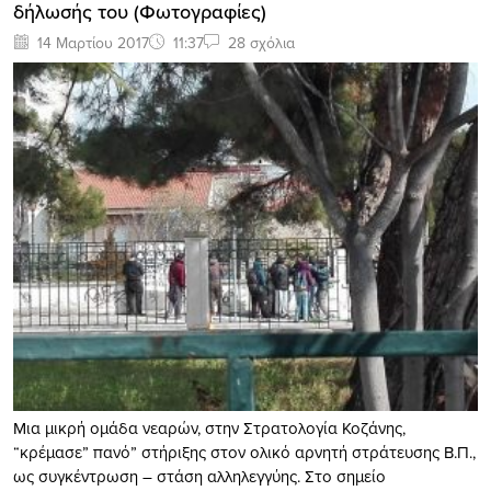
δήλωσής του (Φωτογραφίες)
14 Μαρτίου 2017
11:37
28 σχόλια
Μια μικρή ομάδα νεαρών, στην Στρατολογία Κοζάνης,
“κρέμασε” πανό” στήριξης στον ολικό αρνητή στράτευσης Β.Π.,
ως συγκέντρωση – στάση αλληλεγγύης. Στο σημείο