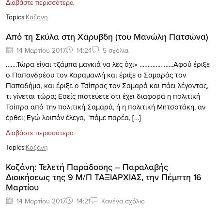
Διαβάστε περισσότερα
Topics:
Κοζάνη
Από τη Σκύλα στη Χάρυβδη (του Μανώλη Πατσώνα)
14 Μαρτίου 2017
14:24
5 σχόλια
…….Τώρα είναι τζάμπα μαγκιά να λες όχι» ………….. ……Αφού έριξε
ο Παπανδρέου τον Καραμανλή και έριξε ο Σαμαράς τον
Παπαδήμα, και έριξε ο Τσίπρας τον Σαμαρά και πάει λέγοντας,
τι γίνεται τώρα; Εσείς πιστεύετε ότι έχει διαφορά η πολιτική
Τσίπρα από την πολιτική Σαμαρά, ή η πολιτική Μητσοτάκη, αν
έρθει; Εγώ λοιπόν έλεγα, “πάμε παρέα, […]
Διαβάστε περισσότερα
Topics:
Κοζάνη
Κοζάνη: Τελετή Παράδοσης – Παραλαβής
Διοικήσεως της 9 Μ/Π ΤΑΞΙΑΡΧΙΑΣ, την Πέμπτη 16
Μαρτίου
14 Μαρτίου 2017
14:21
Κανένα σχόλιο