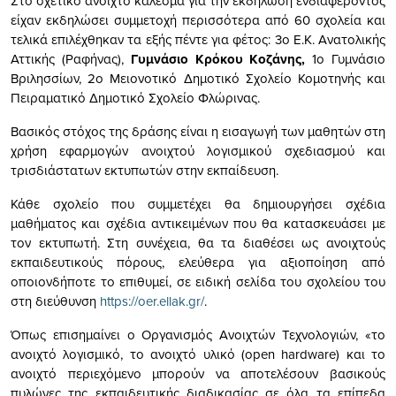
Στο σχετικό ανοιχτό κάλεσμα για την εκδήλωση ενδιαφέροντος
είχαν εκδηλώσει συμμετοχή περισσότερα από 60 σχολεία και
τελικά επιλέχθηκαν τα εξής πέντε για φέτος: 3ο Ε.Κ. Ανατολικής
Αττικής (Ραφήνας),
Γυμνάσιο Κρόκου Κοζάνης,
1ο Γυμνάσιο
Βριλησσίων, 2o Μειονοτικό Δημοτικό Σχολείο Κομοτηνής και
Πειραματικό Δημοτικό Σχολείο Φλώρινας.
Βασικός στόχος της δράσης είναι η εισαγωγή των μαθητών στη
χρήση εφαρμογών ανοιχτού λογισμικού σχεδιασμού και
τρισδιάστατων εκτυπωτών στην εκπαίδευση.
Κάθε σχολείο που συμμετέχει θα δημιουργήσει σχέδια
μαθήματος και σχέδια αντικειμένων που θα κατασκευάσει με
τον εκτυπωτή. Στη συνέχεια, θα τα διαθέσει ως ανοιχτούς
εκπαιδευτικούς πόρους, ελεύθερα για αξιοποίηση από
οποιονδήποτε το επιθυμεί, σε ειδική σελίδα του σχολείου του
στη διεύθυνση
https://oer.ellak.gr/
.
Όπως επισημαίνει ο Οργανισμός Ανοιχτών Τεχνολογιών, «το
ανοιχτό λογισμικό, το ανοιχτό υλικό (open hardware) και το
ανοιχτό περιεχόμενο μπορούν να αποτελέσουν βασικούς
πυλώνες της εκπαιδευτικής διαδικασίας σε όλα τα επίπεδα