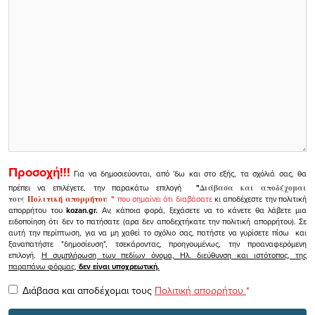
Προσοχή!!!
Για να δημοσιεύονται, από 'δω και στο εξής, τα σχόλιά σας, θα
πρέπει να επιλέγετε, την παρακάτω επιλογή
"
Διάβασα και αποδέχομαι
τους
Πολιτική απορρήτου
"
που σημαίνει ότι διαβάσατε
κι αποδέχεστε την πολιτική
απορρήτου του
kozan.gr.
Αν, κάποια φορά, ξεχάσετε να το κάνετε θα λάβετε μια
ειδοποίηση ότι δεν το πατήσατε (αρα δεν αποδεχτήκατε την πολιτική απορρήτου). Σε
αυτή την περίπτωση, για να μη χαθεί το σχόλιο σας, πατήστε να γυρίσετε πίσω και
ξαναπατήστε "δημοσίευση", τσεκάροντας, προηγουμένως, την προαναφερόμενη
επιλογή.
Η συμπλήρωση των πεδίων όνομα, Ηλ. διεύθυνση και ιστότοπος, της
παραπάνω φόρμας,
δεν είναι υποχρεωτική.
Διάβασα και αποδέχομαι τους
Πολιτική απορρήτου
*