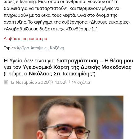
ώρες e-learning. Εκεί όπου οι άνθρωποι γυρνούν απ’ τη
δουλειά για να “καταρτιστούν”, και περιμένουν μήνες να
πληρωθούν με τα δικά τους λεφτά. Όλα στο όνομα της
ανάπτυξης. Το αφήγημα της κυβέρνησης: «Δίνουμε ευκαιρίες».
«Αναβαθμίζουμε δεξιότητες». «Συνδέουμε […]
Διαβάστε περισσότερα
Topics:
Άρθρα Απόψεις
,
Κοζάνη
Η Υγεία δεν είναι για διαπραγμάτευση – Η θέση μου
για τον Υγειονομικό Χάρτη της Δυτικής Μακεδονίας
(Γράφει ο Νικόλαος Σπ. Ιωακειμίδης*)
12 Νοεμβρίου 2025
13:52
14 σχόλια