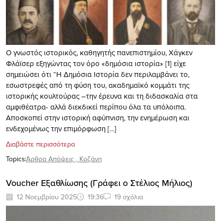
Ο γνωστός ιστορικός, καθηγητής πανεπιστημίου, Χάγκεν
Φλάϊσερ εξηγώντας τον όρο «δημόσια ιστορία» [1] είχε
σημειώσει ότι “Η Δημόσια Ιστορία δεν περιλαμβάνει το,
εσωστρεφές από τη φύση του, ακαδημαϊκό κομμάτι της
ιστορικής κουλτούρας –την έρευνα και τη διδασκαλία στα
αμφιθέατρα- αλλά διεκδικεί περίπου όλα τα υπόλοιπα.
Αποσκοπεί στην ιστορική αφύπνιση, την ενημέρωση και
ενδεχομένως την επιμόρφωση […]
Διαβάστε περισσότερα
Topics:
Άρθρα Απόψεις
,
Κοζάνη
Voucher Εξαθλίωσης (Γράφει ο Στέλιος Μήλιος)
12 Νοεμβρίου 2025
19:36
19 σχόλια