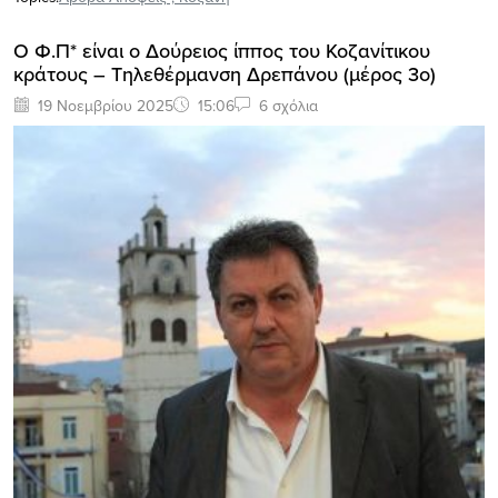
Ο Φ.Π* είναι ο Δούρειος ίππος του Κοζανίτικου
κράτους – Τηλεθέρμανση Δρεπάνου (μέρος 3ο)
19 Νοεμβρίου 2025
15:06
6 σχόλια