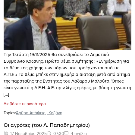
Την Τετάρτη 19/11/2025 θα συνεδριάσει το Δημοτικό
Συμβούλιο Κοζάνης. Πρώτο θέμα συζήτησης : «Ενημέρωση για
το θέμα της χρήσης των πόρων που προέρχονται από τις
Α.Π.Ε.» Το θέμα μπήκε στην ημερήσια διάταξη μετά από αίτημα
της παράταξης της Ενότητας του Λάζαρου Μαλούτα. Όπως
είναι γνωστό η Δ.Ε.Η. Α.Ε. πριν λίγες ημέρες, με βάση τη γνωστή
[…]
Διαβάστε περισσότερα
Topics:
Άρθρα Απόψεις
,
Κοζάνη
Οι αγρότες (του Α. Παπαδημητρίου)
17 Νοεμβρίου 2025
07:30
4 σχόλια