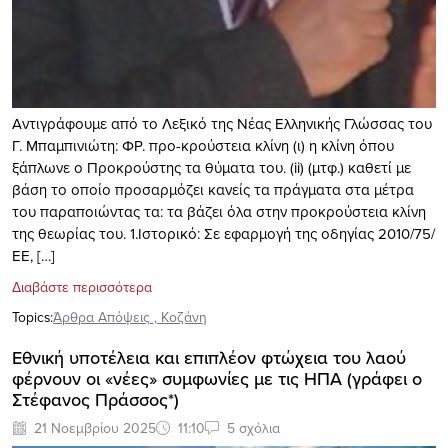
Αντιγράφουμε από το Λεξικό της Νέας Ελληνικής Γλώσσας του
Γ. Μπαμπινιώτη: ΦΡ. προ-κρούστεια κλίνη (ι) η κλίνη όπου
ξάπλωνε ο Προκρούστης τα θύµατα του. (ii) (µτφ.) καθετί µε
βάση το οποίο προσαρµόζει κανείς τα πράγµατα στα µέτρα
του παραποιώντας τα: τα βάζει όλα στην προκρούστεια κλίνη
της θεωρίας του. 1.Ιστορικό: Σε εφαρμογή της οδηγίας 2010/75/
ΕΕ, […]
Διαβάστε περισσότερα
Topics:
Άρθρα Απόψεις
,
Κοζάνη
Εθνική υποτέλεια και επιπλέον φτώχεια του λαού
φέρνουν οι «νέες» συμφωνίες με τις ΗΠΑ (γράφει ο
Στέφανος Πράσσος*)
21 Νοεμβρίου 2025
11:10
5 σχόλια